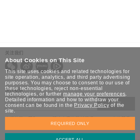
关注我们
About Cookies on This Site
This site uses cookies and related technologies for
site operation, analytics, and third party advertising
purposes. You may choose to consent to our use of
these technologies, reject non-essential
保持联系
technologies, or further
manage your preferences
.
Detailed information and how to withdraw your
提交
consent can be found in the
Privacy Policy
of the
site.
欢迎注册，获取 Moxa 解决方案的最新资讯。Moxa 充分尊重
REQUIRED ONLY
您的隐私，绝不会透露您的邮箱信息。
ACCEPT ALL