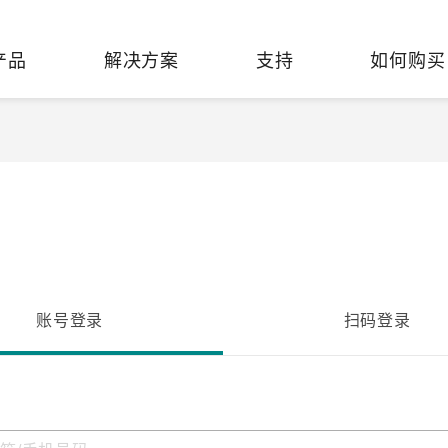
产品
解决方案
支持
如何购买
络基础设施
焦
持
们
们
工业设备联网
维修&保修
了解 Moxa
热门
交换机
造
文档
介
轨道交通
串口设备联网服务器
产品维修服务/RMA
件联系销售代表
由器
Qs
创新
油气
串口转换器
保修条款
全
有害物质合规政策
P/网桥/客户端
告
发展
智能交通
协议网关
Moxa 致力实践绿色产品政
凭借
策，确保产品和服务全面符合
经验
账号登录
扫码登录
/路由器/调制解调器
廊
可证管理
机场
USB 转串口转换器/USB 集线
国际绿色产品规范。
的长
器
接口转换器
命周期管理政策
值观与行为准则
了解更多
了
多串口卡
理软件
展
知
控制器和远程 I/O