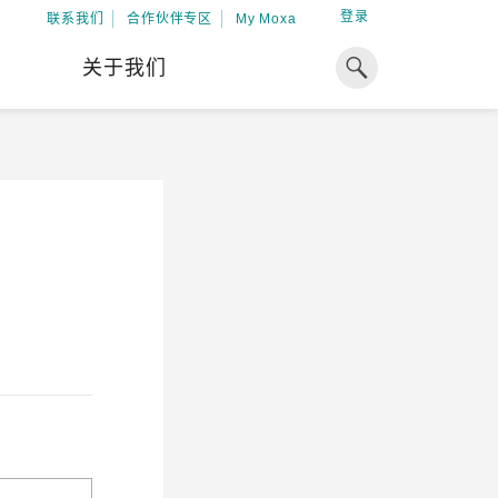
登录
联系我们
合作伙伴专区
My Moxa
关于我们
焦点
工业计算
资源
x86 计算机
下载中心
ARM 架构计算机
案例
球专业经验，助力储能出海
加入 Moxa
工业平板计算机
专家观点
我们因优秀的员工而成长，因
在全球能源领域深耕超过 15 年的专业
共同的追求而凝聚。
，Moxa 致力于成为中国企业值得信赖
IIoT 网关
视频中心
期合作伙伴，助力出海成功。
了解更多
系统软件
解更多