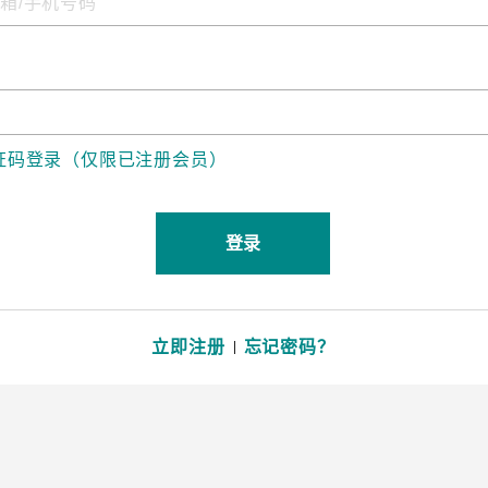
程访问
活动
联系我们
其他帮助？
OPC UA 软件
网络 (TSN)
5G 专网
全产品
网 (SPE)
Ethernet-APL
证码登录（仅限已注册会员）
登录
立即注册
忘记密码？