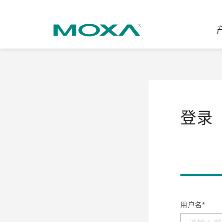
工业网
行业聚
产品支
联系我
关于我
以太网
智能制
软件&
公司简
邮
登录
安全路
电力
产品 FA
缘起与
无线 A
海事
安全公
可持续
蜂窝网关
综合管
软件许
政策
以太网
产品生
核心价
网络管
职业发
用户名*
技术新