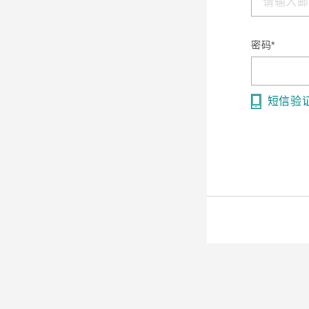
安全远
新闻与
您仍需
时间敏感
网络安
单对以太
密码*
短信验