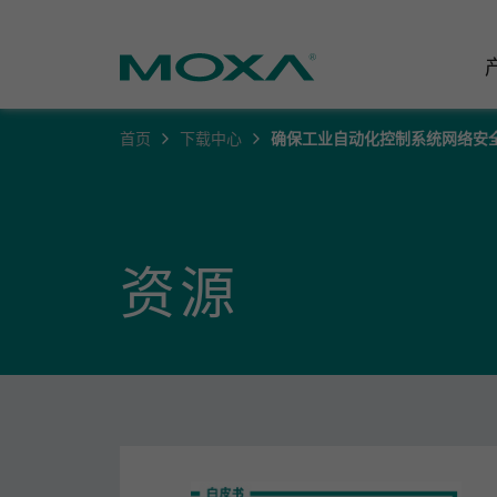
首页
下载中心
确保工业自动化控制系统网络安
工业网
行业聚
产品支
联系我
关于我
以太网
智能制
软件&
公司简
邮
资源
安全路
电力
产品 FA
缘起与
无线 A
海事
安全公
可持续
蜂窝网关
综合管
软件许
政策
以太网
产品生
核心价
网络管
职业发
技术新