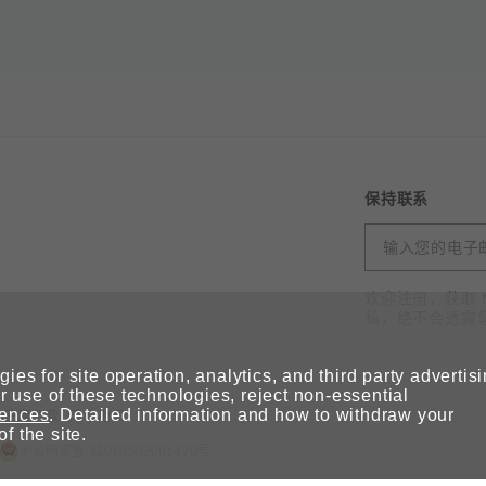
保持联系
欢迎注册，获取 
私，绝不会透露
ies for site operation, analytics, and third party advertis
 use of these technologies, reject non-essential
rences
. Detailed information and how to withdraw your
使用条款
网站地图
of the site.
沪公网安备 31010502001470号