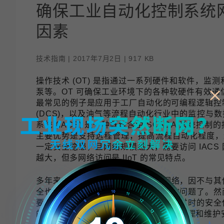
程访问
活动
联系我们
其他帮助？
确保工业自动化控制系统
OPC UA 软件
网络 (TSN)
5G 专网
全产品
因素
网 (SPE)
Ethernet-APL
技术指南 | 2017年7月2日 | 917 KB
操作技术 (OT) 是指通过一系列硬件和软件，
泵等。OT 可确保工业环境下的各种软硬件有效通信，
最常见的例子是应用于工厂自动化的可编程逻辑控制
(DCS)，以及油气等流程自动化行业中的监控与数据
系统 (IACS) 是一种既包含由 SCADA 系统
主要优势是支持远程管理，提高流程自动化程度，进
一定安全隐患，且网络规模越大，需要访问 IACS 
越大，但多网络访问是 IIoT 的常见特点。
多年来，工业网络一直独立于企业网络，因不与其
全也就不是系统运维人员首先要考虑的问题了。然
要保障网络安全，就不能继续采取已经过时的安全保
的安全为何至关重要，以及如何建立、管理和维护安全