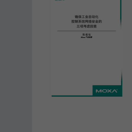
安全远
新闻与
您仍需
时间敏感
网络安
单对以太