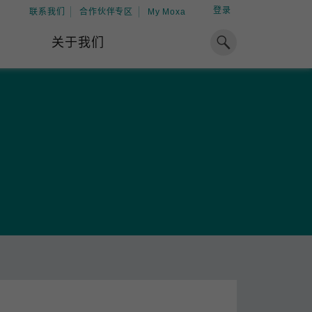
登录
联系我们
合作伙伴专区
My Moxa
关于我们
焦点
工业计算
资源
x86 计算机
下载中心
ARM 架构计算机
案例
球专业经验，助力储能出海
加入 Moxa
工业平板计算机
专家观点
我们因优秀的员工而成长，因
在全球能源领域深耕超过 15 年的专业
共同的追求而凝聚。
，Moxa 致力于成为中国企业值得信赖
IIoT 网关
视频中心
期合作伙伴，助力出海成功。
了解更多
系统软件
解更多