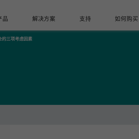
产品
解决方案
支持
如何购买
全的三项考虑因素
络基础设施
焦
持
们
们
工业设备联网
维修&保修
了解 Moxa
热门
交换机
造
文档
介
轨道交通
串口设备联网服务器
产品维修服务/RMA
件联系销售代表
由器
Qs
创新
油气
串口转换器
保修条款
全
有害物质合规政策
P/网桥/客户端
告
发展
智能交通
协议网关
Moxa 致力实践绿色产品政
凭借
策，确保产品和服务全面符合
经验
/路由器/调制解调器
廊
可证管理
机场
USB 转串口转换器/USB 集线
国际绿色产品规范。
的长
器
接口转换器
命周期管理政策
值观与行为准则
了解更多
了
多串口卡
理软件
展
知
控制器和远程 I/O