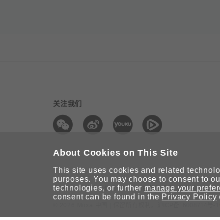
关注我们
About Cookies on This Site
This site uses cookies and related technolog
purposes. You may choose to consent to our
technologies, or further
manage your prefe
请勿共享我的个人信息
COOKIE 偏好设置
数据隐私声明
consent can be found in the
Privacy Policy
© 2026 Moxa 中国 | 保留所有权利。
沪ICP备16008714号-1