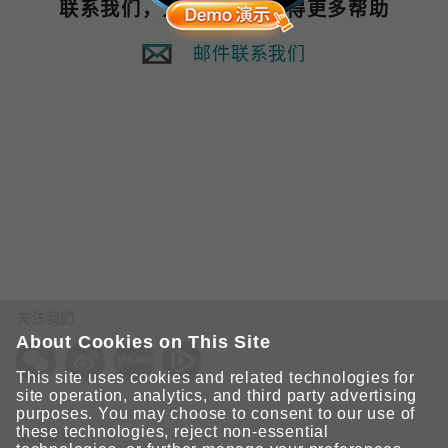
联系我们，为您的企业获得更多帮助
邮件联系我们
关注我们
About Cookies on This Site
This site uses cookies and related technologies for
site operation, analytics, and third party advertising
purposes. You may choose to consent to our use of
these technologies, reject non-essential
保持联系