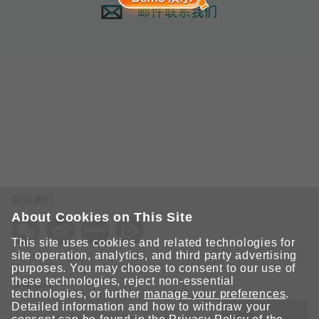
邮件联系我们
关注我们
About Cookies on This Site
This site uses cookies and related technologies for
site operation, analytics, and third party advertising
purposes. You may choose to consent to our use of
these technologies, reject non-essential
保持联系
technologies, or further
manage your preferences
.
Detailed information and how to withdraw your
提交