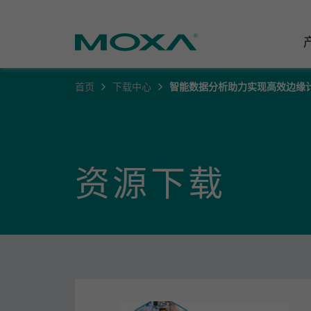
首页
下载中心
智能数据分析助力实现高效边缘
工业网
行业聚
产品支
联系我
关于我
以太网
智能制
软件&
公司简
邮
资源下载
安全路
电力
产品 FA
缘起与
无线 A
海事
安全公
可持续
蜂窝网关
综合管
软件许
政策
以太网
产品生
核心价
网络管
职业发
技术新