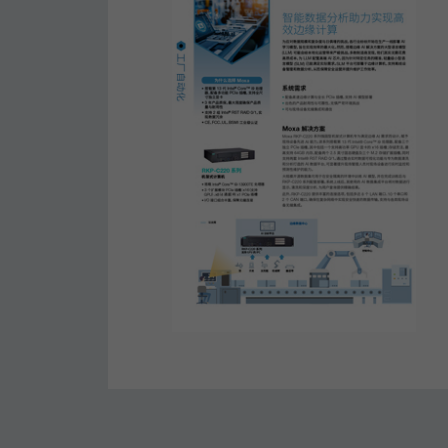
安全远
新闻与
您仍需
时间敏感
网络安
单对以太