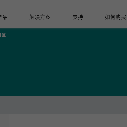
产品
解决方案
支持
如何购买
计算
络基础设施
焦
持
们
们
工业设备联网
维修&保修
了解 Moxa
热门
交换机
造
文档
介
轨道交通
串口设备联网服务器
产品维修服务/RMA
件联系销售代表
由器
Qs
创新
油气
串口转换器
保修条款
全
有害物质合规政策
P/网桥/客户端
告
发展
智能交通
协议网关
Moxa 致力实践绿色产品政
凭借
策，确保产品和服务全面符合
经验
/路由器/调制解调器
廊
可证管理
机场
USB 转串口转换器/USB 集线
国际绿色产品规范。
的长
器
接口转换器
命周期管理政策
值观与行为准则
了解更多
了
多串口卡
理软件
展
知
控制器和远程 I/O