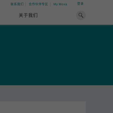
登录
联系我们
合作伙伴专区
My Moxa
关于我们
焦点
工业计算
资源
x86 计算机
下载中心
ARM 架构计算机
案例
球专业经验，助力储能出海
加入 Moxa
工业平板计算机
专家观点
我们因优秀的员工而成长，因
在全球能源领域深耕超过 15 年的专业
共同的追求而凝聚。
，Moxa 致力于成为中国企业值得信赖
IIoT 网关
视频中心
期合作伙伴，助力出海成功。
了解更多
系统软件
解更多