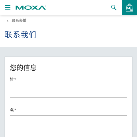
联系表单
产品
联系我们
解决方案
查看询价
支持
如何购买
您的信息
关于我们
姓*
联系我们
合作伙伴专区
名*
My Moxa