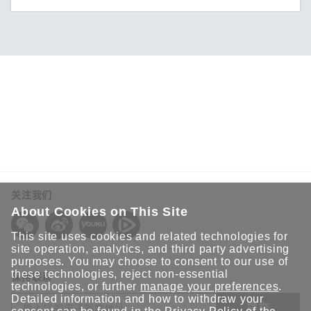
关注我们
About Cookies on This Site
This site uses cookies and related technologies for
site operation, analytics, and third party advertising
purposes. You may choose to consent to our use of
these technologies, reject non-essential
保持联系
technologies, or further
manage your preferences
.
Detailed information and how to withdraw your
提交