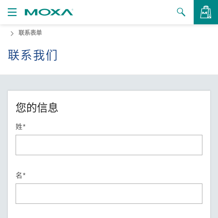
联系表单
产品
联系我们
解决方案
查看询价
支持
如何购买
您的信息
关于我们
姓*
联系我们
合作伙伴专区
名*
My Moxa