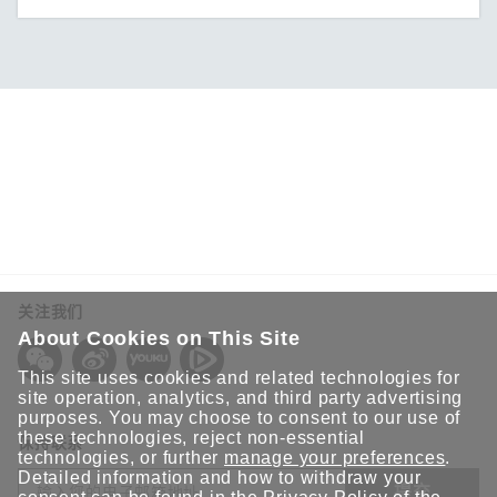
关注我们
About Cookies on This Site
This site uses cookies and related technologies for
site operation, analytics, and third party advertising
purposes. You may choose to consent to our use of
these technologies, reject non-essential
保持联系
technologies, or further
manage your preferences
.
Detailed information and how to withdraw your
提交