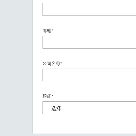
安全远
新闻与
您仍需
时间敏感
网络安
单对以太
邮箱*
公司名称*
职能*