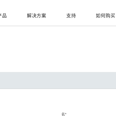
产品
解决方案
支持
如何购买
络基础设施
焦
持
们
们
工业设备联网
维修&保修
了解 Moxa
热门
交换机
造
文档
介
轨道交通
串口设备联网服务器
产品维修服务/RMA
件联系销售代表
由器
Qs
创新
油气
串口转换器
保修条款
全
有害物质合规政策
P/网桥/客户端
告
发展
智能交通
协议网关
Moxa 致力实践绿色产品政
凭借
策，确保产品和服务全面符合
经验
/路由器/调制解调器
廊
可证管理
机场
USB 转串口转换器/USB 集线
国际绿色产品规范。
的长
器
接口转换器
命周期管理政策
值观与行为准则
了解更多
了
多串口卡
理软件
展
知
控制器和远程 I/O
名*