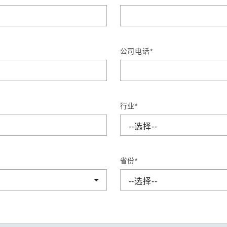
程访问
活动
联系我们
其他帮助？
OPC UA 软件
网络 (TSN)
5G 专网
全产品
网 (SPE)
Ethernet-APL
公司电话*
行业*
省份*