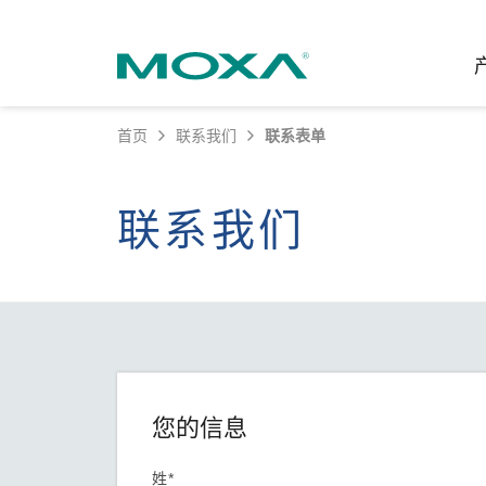
首页
联系我们
联系表单
工业网
行业聚
产品支
联系我
关于我
联系我们
以太网
智能制
软件&
公司简
邮
安全路
电力
产品 FA
缘起与
无线 A
海事
安全公
可持续
蜂窝网关
综合管
软件许
政策
以太网
产品生
核心价
您的信息
网络管
职业发
技术新
姓*