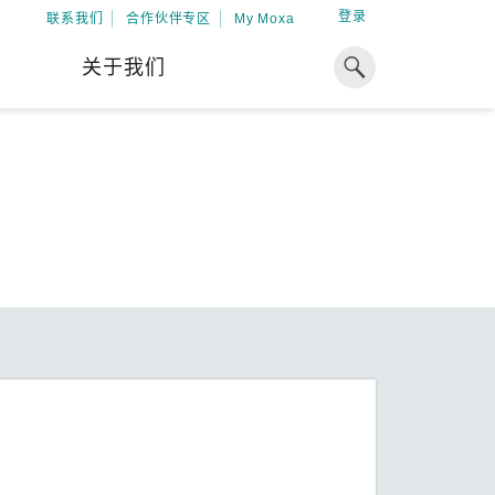
登录
联系我们
合作伙伴专区
My Moxa
关于我们
焦点
工业计算
资源
x86 计算机
下载中心
ARM 架构计算机
案例
球专业经验，助力储能出海
加入 Moxa
工业平板计算机
专家观点
我们因优秀的员工而成长，因
在全球能源领域深耕超过 15 年的专业
共同的追求而凝聚。
，Moxa 致力于成为中国企业值得信赖
IIoT 网关
视频中心
期合作伙伴，助力出海成功。
了解更多
系统软件
解更多