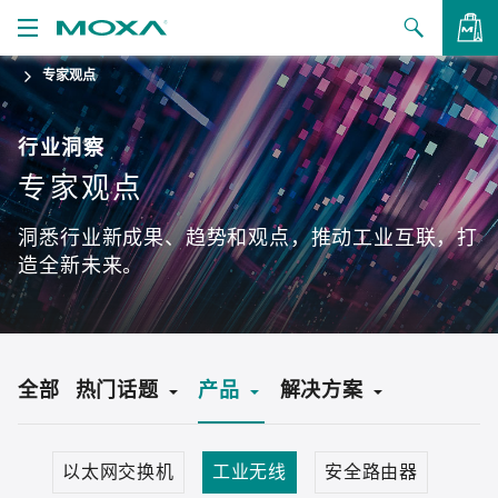
专家观点
产品
解决方案
查看询价
行业洞察
专家观点
支持
洞悉行业新成果、趋势和观点，推动工业互联，打
如何购买
造全新未来。
关于我们
联系我们
全部
热门话题
产品
解决方案
合作伙伴专区
My Moxa
IIoT
网络安全
大数据
冗余
TSN
以太网交换机
工业无线
安全路由器