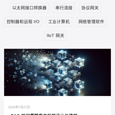
Cyber Resilience Act
以太网接口转换器
串行连接
协议网关
控制器和远程 I/O
工业计算机
网络管理软件
IIoT 网关
智能制造
轨道交通
电力
油气
海事
智能交通
2026年7月27日