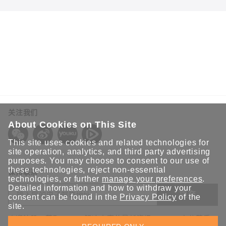
2021年3月24日
三大关键因素，助力 AGV 和 AS/RS 系统实现稳
定无线通讯
近年来，网购需求迅速增长，电商仓库作为其中重要一
环跻身热门资产之列。随着需求激增，为保障仓库物流
系统正常运转，高效可靠的自动存取系统 (AS/RS) 至关
重要。本文中，我们将重点介绍机器 OEM 和系统集成
商应注意的几大关键因素，助力构建稳固的 AGV 和
关注我们
AS/RS 系统。
About Cookies on This Site
This site uses cookies and related technologies for
site operation, analytics, and third party advertising
purposes. You may choose to consent to our use of
these technologies, reject non-essential
保持联系
technologies, or further
manage your preferences
.
Detailed information and how to withdraw your
提交
consent can be found in the
Privacy Policy
of the
site.
欢迎注册，获取 Moxa 解决方案的最新资讯。Moxa 充分尊重