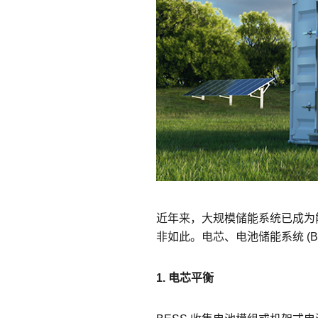
安全远
新闻与
您仍需
时间敏感
网络安
单对以太
近年来，大规模储能系统已成为
非如此。电芯、电池储能系统 (
1. 电芯平衡