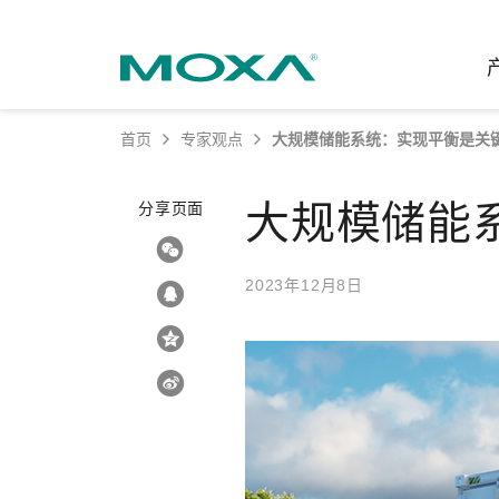
首页
专家观点
大规模储能系统：实现平衡是关
工业网
行业聚
产品支
联系我
关于我
大规模储能
分享页面
以太网
智能制
软件&
公司简
邮
安全路
电力
产品 FA
缘起与
2023年12月8日
无线 A
海事
安全公
可持续
蜂窝网关
综合管
软件许
政策
以太网
产品生
核心价
网络管
职业发
技术新