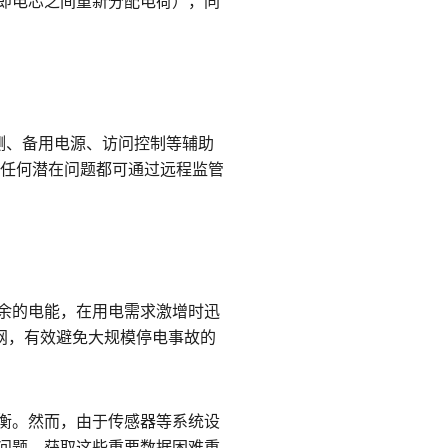
（即电芯之间重新分配电荷），同
监测、备用电源、访问控制等辅助
。任何潜在问题都可通过远程监管
多余的电能，在用电需求激增时迅
电网，有效避免大规模停电事故的
衡。然而，由于传感器等系统设
问题，获取这些重要数据困难重