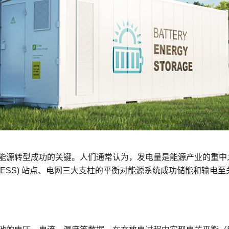
程访问
活动
联系我们
其他帮助？
OPC UA 软件
网络 (TSN)
5G 专网
全产品
网 (SPE)
Ethernet-APL
能源转型成功的关键。人们通常认为，发电量是能源产业的重中
BESS) 站点、电网三大支柱的平衡对能源系统成功储能和输电至