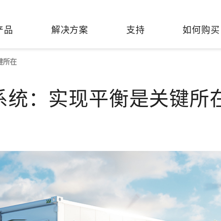
产品
解决方案
支持
如何购买
键所在
络基础设施
焦
持
们
们
工业设备联网
维修&保修
了解 Moxa
热门
系统：实现平衡是关键所
交换机
造
文档
介
轨道交通
串口设备联网服务器
产品维修服务/RMA
件联系销售代表
由器
Qs
创新
油气
串口转换器
保修条款
全
有害物质合规政策
P/网桥/客户端
告
发展
智能交通
协议网关
Moxa 致力实践绿色产品政
凭借
策，确保产品和服务全面符合
经验
/路由器/调制解调器
廊
可证管理
机场
USB 转串口转换器/USB 集线
国际绿色产品规范。
的长
器
接口转换器
命周期管理政策
值观与行为准则
了解更多
了
多串口卡
理软件
展
知
控制器和远程 I/O