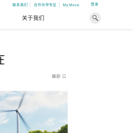
登录
联系我们
合作伙伴专区
My Moxa
关于我们
焦点
工业计算
资源
在
x86 计算机
下载中心
ARM 架构计算机
案例
球专业经验，助力储能出海
保存
加入 Moxa
工业平板计算机
专家观点
我们因优秀的员工而成长，因
在全球能源领域深耕超过 15 年的专业
共同的追求而凝聚。
，Moxa 致力于成为中国企业值得信赖
IIoT 网关
视频中心
期合作伙伴，助力出海成功。
了解更多
系统软件
解更多