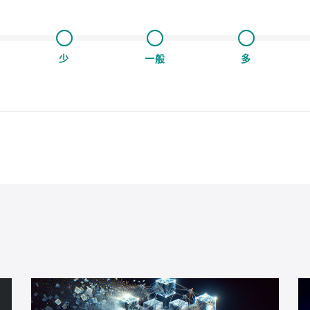
少
一般
多