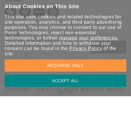
About Cookies on This Site
This site uses cookies and related technologies for
site operation, analytics, and third party advertising
purposes. You may choose to consent to our use of
these technologies, reject non-essential
保持联系
technologies, or further
manage your preferences
.
Detailed information and how to withdraw your
提交
consent can be found in the
Privacy Policy
of the
site.
欢迎注册，获取 Moxa 解决方案的最新资讯。Moxa 充分尊重
REQUIRED ONLY
您的隐私，绝不会透露您的邮箱信息。
ACCEPT ALL
请勿共享我的个人信息
COOKIE 偏好设置
数据隐私声明
使用条款
网站地图
© 2026 Moxa 中国 | 保留所有权利。
沪公网安备 31010502001470号
沪ICP备16008714号-1
中国 / 简体中文