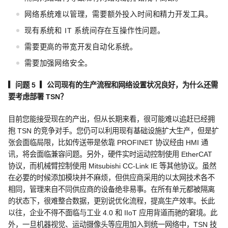
网络系统难以管理，需要额外投入时间和精力开发工具。
现有系统和 IT 系统间存在互操作性问题。
需要更高的带宽开发自动化系统。
需要加强网络安全。
▎问题 5 ▎公司现有的生产流程和网络设置状况良好，为什么还需
要考虑部署
TSN
？
目前您能接受现在的产出，但从长期来看，很可能难以追赶已经拥
抱 TSN 的竞争对手。您仍可以利用现有基础设施扩大生产，但是扩
张会面临局限，比如传送带是依靠 PROFINET 协议经由 HMI 通
讯，将会面临兼容问题。另外，硬件实时运动控制使用 EtherCAT
协议，而机械臂控制使用 Mitsubishi CC-Link IE 等其他协议。虽然
在必要的时候添加模块并不麻烦，但供应商采用的以太网技术各不
相同，管理来自不同供应商的设备绝非易事。在所有单元都被隔离
的状态下，很难整合数据，更别说优化流程，提高生产效率。长此
以往，企业不得不面临与工业 4.0 和 IIoT 应用背道而驰的窘境。此
外，一旦机器视觉、运动摄像头等应用加入到统一网络中，TSN 技