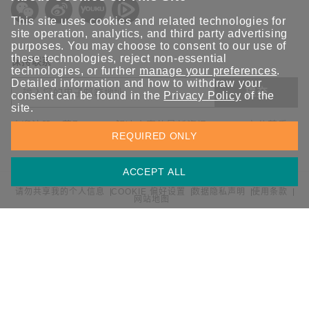
This site uses cookies and related technologies for
site operation, analytics, and third party advertising
purposes. You may choose to consent to our use of
these technologies, reject non-essential
保持联系
technologies, or further
manage your preferences
.
Detailed information and how to withdraw your
提交
consent can be found in the
Privacy Policy
of the
site.
欢迎注册，获取 Moxa 解决方案的最新资讯。Moxa 充分尊重
REQUIRED ONLY
您的隐私，绝不会透露您的邮箱信息。
ACCEPT ALL
请勿共享我的个人信息
COOKIE 偏好设置
数据隐私声明
使用条款
网站地图
© 2026 Moxa 中国 | 保留所有权利。
沪公网安备 31010502001470号
沪ICP备16008714号-1
中国 / 简体中文