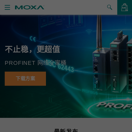
产品
解决方案
查看询价
不止稳，更超值
支持
PROFINET 网络全家桶
如何购买
关于我们
下载方案
联系我们
合作伙伴专区
My Moxa
最新发布