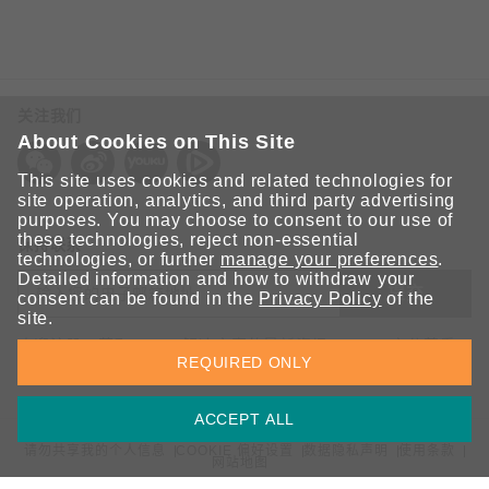
关注我们
About Cookies on This Site
This site uses cookies and related technologies for
site operation, analytics, and third party advertising
purposes. You may choose to consent to our use of
these technologies, reject non-essential
保持联系
technologies, or further
manage your preferences
.
Detailed information and how to withdraw your
提交
consent can be found in the
Privacy Policy
of the
site.
欢迎注册，获取 Moxa 解决方案的最新资讯。Moxa 充分尊重
REQUIRED ONLY
您的隐私，绝不会透露您的邮箱信息。
ACCEPT ALL
请勿共享我的个人信息
COOKIE 偏好设置
数据隐私声明
使用条款
网站地图