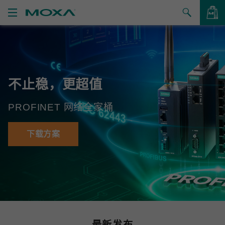
产品
解决方案
查看询价
不止稳，更超值
支持
PROFINET 网络全家桶
如何购买
关于我们
下载方案
联系我们
合作伙伴专区
My Moxa
最新发布