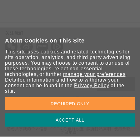
关注我们
About Cookies on This Site
This site uses cookies and related technologies for
site operation, analytics, and third party advertising
purposes. You may choose to consent to our use of
these technologies, reject non-essential
保持联系
technologies, or further
manage your preferences
.
Detailed information and how to withdraw your
提交
consent can be found in the
Privacy Policy
of the
site.
欢迎注册，获取 Moxa 解决方案的最新资讯。Moxa 充分尊重
REQUIRED ONLY
您的隐私，绝不会透露您的邮箱信息。
ACCEPT ALL
请勿共享我的个人信息
COOKIE 偏好设置
数据隐私声明
使用条款
网站地图