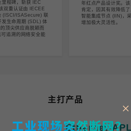
里程碑，斩获 IEC
年红点产品设计奖。该奖项
证。该双重认证由 IECEE
肯定，因其有效降低了
I/ISASecure) 联
智能集成节点 (IIN
生命周期 (SDL) 体
增加极大灵活性。
域的顶尖供应商脱颖而
且可追溯的网络安全能
主打产品
Ethernet