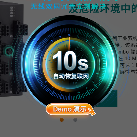
及危险环境中
计
TWS-3010-APL 系列工
用提供可靠的网络连接，该系列交换机配
口与 2 个千兆上联 Combo 端
10 BASE-T1L 技术可在 
与数据，传输距离最远可达 1 k
开发，具备良好的可扩展性与
拓展的需求。
了解更多