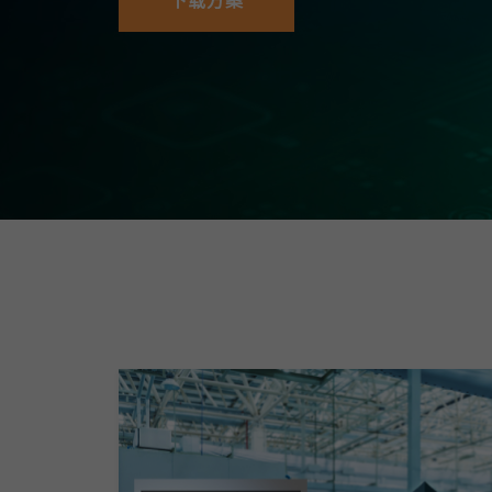
下载方案
安全远
新闻与
您仍需
时间敏感
网络安
单对以太