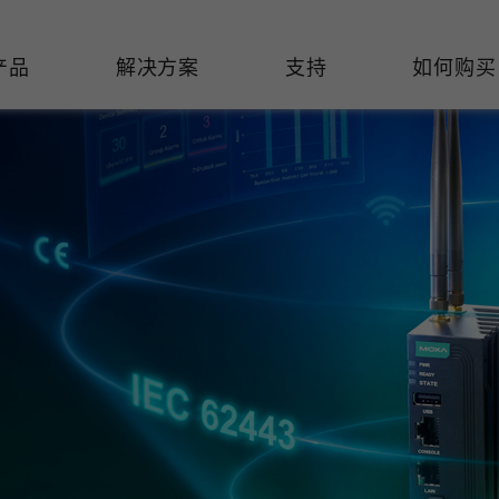
产品
解决方案
支持
如何购买
络基础设施
焦
持
们
们
工业设备联网
维修&保修
了解 Moxa
热门
交换机
造
文档
介
轨道交通
串口设备联网服务器
产品维修服务/RMA
件联系销售代表
由器
Qs
创新
油气
串口转换器
保修条款
全
有害物质合规政策
P/网桥/客户端
告
发展
智能交通
协议网关
Moxa 致力实践绿色产品政
凭借
策，确保产品和服务全面符合
经验
/路由器/调制解调器
廊
可证管理
机场
USB 转串口转换器/USB 集线
国际绿色产品规范。
的长
器
接口转换器
命周期管理政策
值观与行为准则
了解更多
了
多串口卡
理软件
展
知
控制器和远程 I/O