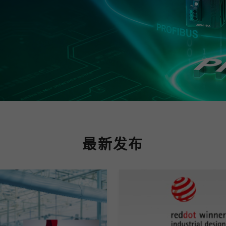
程访问
活动
联系我们
其他帮助？
OPC UA 软件
网络 (TSN)
5G 专网
全产品
网 (SPE)
Ethernet-APL
最新发布