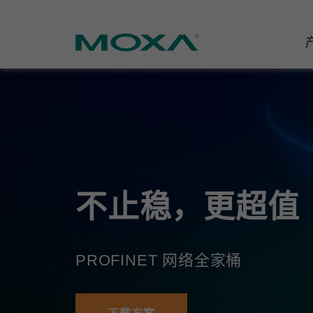
工业网
行业聚
产品支
联系我
关于我
以太网
智能制
软件&
公司简
邮
安全路
电力
产品 FA
缘起与
不止稳，更超值
无线 A
海事
安全公
可持续
蜂窝网关
综合管
软件许
政策
PROFINET 网络全家桶
以太网
产品生
核心价
网络管
职业发
技术新