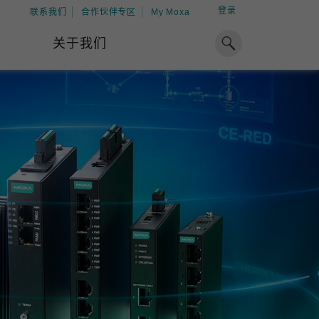
登录
联系我们
合作伙伴专区
My Moxa
关于我们
焦点
工业计算
资源
x86 计算机
下载中心
ARM 架构计算机
案例
球专业经验，助力储能出海
加入 Moxa
工业平板计算机
专家观点
我们因优秀的员工而成长，因
在全球能源领域深耕超过 15 年的专业
共同的追求而凝聚。
，Moxa 致力于成为中国企业值得信赖
IIoT 网关
视频中心
期合作伙伴，助力出海成功。
了解更多
系统软件
解更多