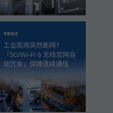
专家观点
工业现场突然断网？
「5G/Wi‑Fi 6 无线双网自
动冗余」保障连续通信