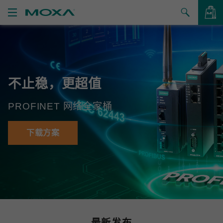
产品
解决方案
查看询价
不止稳，更超值
支持
PROFINET 网络全家桶
如何购买
关于我们
下载方案
联系我们
合作伙伴专区
My Moxa
最新发布