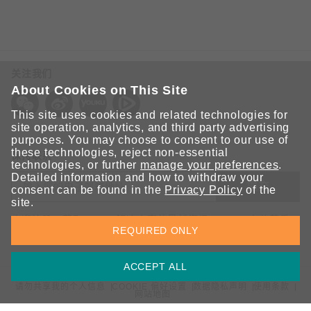
关注我们
About Cookies on This Site
This site uses cookies and related technologies for
site operation, analytics, and third party advertising
purposes. You may choose to consent to our use of
these technologies, reject non-essential
保持联系
technologies, or further
manage your preferences
.
Detailed information and how to withdraw your
提交
consent can be found in the
Privacy Policy
of the
site.
欢迎注册，获取 Moxa 解决方案的最新资讯。Moxa 充分尊重
REQUIRED ONLY
您的隐私，绝不会透露您的邮箱信息。
ACCEPT ALL
请勿共享我的个人信息
COOKIE 偏好设置
数据隐私声明
使用条款
网站地图