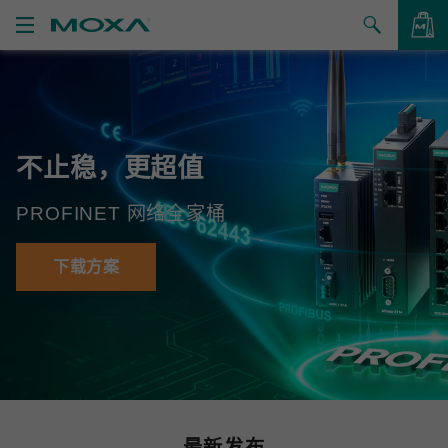
产品
解决方案
查看询价
不止稳，更超值
支持
PROFINET 网络全家桶
如何购买
关于我们
下载方案
联系我们
合作伙伴专区
My Moxa
最新发布