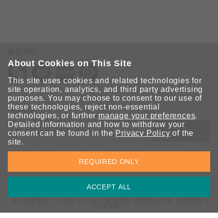
关注我们
About Cookies on This Site
This site uses cookies and related technologies for
site operation, analytics, and third party advertising
purposes. You may choose to consent to our use of
these technologies, reject non-essential
保持联系
technologies, or further
manage your preferences
.
Detailed information and how to withdraw your
提交
consent can be found in the
Privacy Policy
of the
site.
欢迎注册，获取 Moxa 解决方案的最新资讯。Moxa 充分尊重
REQUIRED ONLY
您的隐私，绝不会透露您的邮箱信息。
ACCEPT ALL
请勿共享我的个人信息
COOKIE 偏好设置
数据隐私声明
使用条款
网站地图