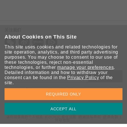
关注我们
About Cookies on This Site
This site uses cookies and related technologies for
site operation, analytics, and third party advertising
purposes. You may choose to consent to our use of
these technologies, reject non-essential
保持联系
technologies, or further
manage your preferences
.
Detailed information and how to withdraw your
提交
consent can be found in the
Privacy Policy
of the
site.
欢迎注册，获取 Moxa 解决方案的最新资讯。Moxa 充分尊重
REQUIRED ONLY
您的隐私，绝不会透露您的邮箱信息。
ACCEPT ALL
请勿共享我的个人信息
COOKIE 偏好设置
数据隐私声明
使用条款
网站地图