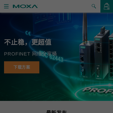
产品
解决方案
查看询价
不止稳，更超值
支持
PROFINET 网络全家桶
如何购买
关于我们
下载方案
联系我们
合作伙伴专区
My Moxa
最新发布