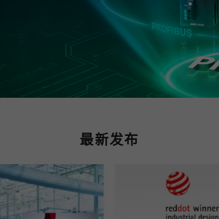
程访问
活动
联系我们
其他帮助？
OPC UA 软件
网络 (TSN)
5G 专网
全产品
网 (SPE)
Ethernet-APL
最新发布