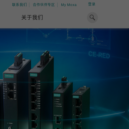
登录
联系我们
合作伙伴专区
My Moxa
关于我们
焦点
工业计算
资源
x86 计算机
下载中心
ARM 架构计算机
案例
球专业经验，助力储能出海
加入 Moxa
工业平板计算机
专家观点
我们因优秀的员工而成长，因
在全球能源领域深耕超过 15 年的专业
共同的追求而凝聚。
，Moxa 致力于成为中国企业值得信赖
IIoT 网关
视频中心
期合作伙伴，助力出海成功。
了解更多
系统软件
解更多