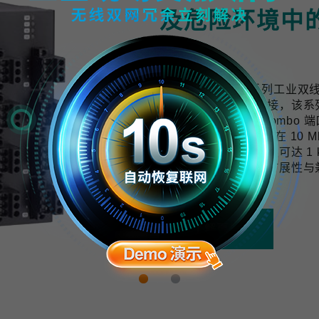
及危险环境中
计
TWS-3010-APL 系列工
用提供可靠的网络连接，该系列交换机配
口与 2 个千兆上联 Combo 端
10 BASE-T1L 技术可在 
与数据，传输距离最远可达 1 k
开发，具备良好的可扩展性与
拓展的需求。
了解更多