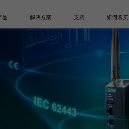
产品
解决方案
支持
如何购买
络基础设施
焦
持
们
们
工业设备联网
维修&保修
了解 Moxa
热门
交换机
造
文档
介
轨道交通
串口设备联网服务器
产品维修服务/RMA
件联系销售代表
由器
Qs
创新
油气
串口转换器
保修条款
全
有害物质合规政策
P/网桥/客户端
告
发展
智能交通
协议网关
Moxa 致力实践绿色产品政
凭借
策，确保产品和服务全面符合
经验
/路由器/调制解调器
廊
可证管理
机场
USB 转串口转换器/USB 集线
国际绿色产品规范。
的长
器
接口转换器
命周期管理政策
值观与行为准则
了解更多
了
多串口卡
理软件
展
知
控制器和远程 I/O