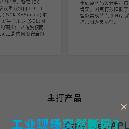
里程碑，斩获 IEC
年红点产品设计奖。该奖项
证。该双重认证由 IECEE
肯定，因其有效降低了
I/ISASecure) 联
智能集成节点 (IIN
生命周期 (SDL) 体
增加极大灵活性。
域的顶尖供应商脱颖而
且可追溯的网络安全能
主打产品
Ethernet