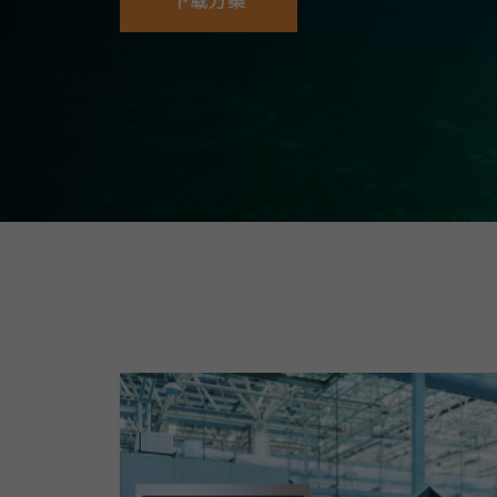
下载方案
安全远
新闻与
您仍需
时间敏感
网络安
单对以太