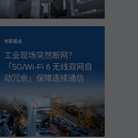
专家观点
工业现场突然断网？
「5G/Wi‑Fi 6 无线双网自
动冗余」保障连续通信