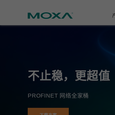
工业网
行业聚
产品支
联系我
关于我
以太网
智能制
软件&
公司简
邮
安全路
电力
产品 FA
缘起与
不止稳，更超值
无线 A
海事
安全公
可持续
蜂窝网关
综合管
软件许
政策
PROFINET 网络全家桶
以太网
产品生
核心价
网络管
职业发
技术新