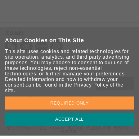
关注我们
About Cookies on This Site
This site uses cookies and related technologies for
site operation, analytics, and third party advertising
purposes. You may choose to consent to our use of
these technologies, reject non-essential
保持联系
technologies, or further
manage your preferences
.
Detailed information and how to withdraw your
提交
consent can be found in the
Privacy Policy
of the
site.
欢迎注册，获取 Moxa 解决方案的最新资讯。Moxa 充分尊重
REQUIRED ONLY
您的隐私，绝不会透露您的邮箱信息。
ACCEPT ALL
请勿共享我的个人信息
COOKIE 偏好设置
数据隐私声明
使用条款
网站地图