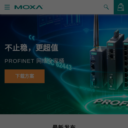
产品
解决方案
查看询价
不止稳，更超值
支持
PROFINET 网络全家桶
如何购买
关于我们
下载方案
联系我们
合作伙伴专区
My Moxa
最新发布