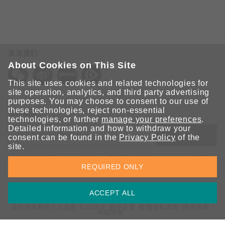
关注我们
About Cookies on This Site
This site uses cookies and related technologies for
site operation, analytics, and third party advertising
purposes. You may choose to consent to our use of
these technologies, reject non-essential
保持联系
technologies, or further
manage your preferences
.
Detailed information and how to withdraw your
提交
consent can be found in the
Privacy Policy
of the
site.
欢迎注册，获取 Moxa 解决方案的最新资讯。Moxa 充分尊重
REQUIRED ONLY
您的隐私，绝不会透露您的邮箱信息。
ACCEPT ALL
请勿共享我的个人信息
COOKIE 偏好设置
数据隐私声明
使用条款
网站地图