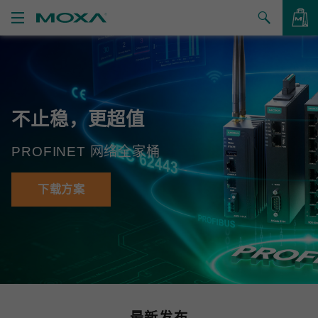
产品
解决方案
查看询价
不止稳，更超值
支持
PROFINET 网络全家桶
如何购买
关于我们
下载方案
联系我们
合作伙伴专区
My Moxa
最新发布