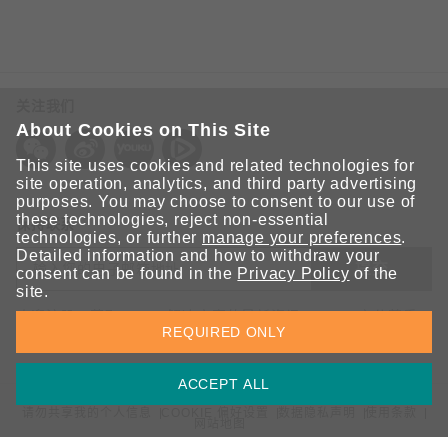
关注我们
About Cookies on This Site
This site uses cookies and related technologies for
site operation, analytics, and third party advertising
purposes. You may choose to consent to our use of
these technologies, reject non-essential
保持联系
technologies, or further
manage your preferences
.
Detailed information and how to withdraw your
提交
consent can be found in the
Privacy Policy
of the
site.
欢迎注册，获取 Moxa 解决方案的最新资讯。Moxa 充分尊重
REQUIRED ONLY
您的隐私，绝不会透露您的邮箱信息。
ACCEPT ALL
请勿共享我的个人信息
COOKIE 偏好设置
数据隐私声明
使用条款
网站地图