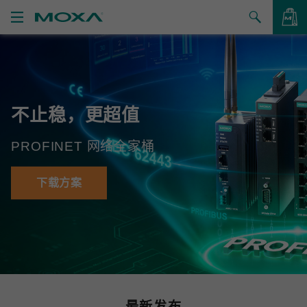
产品
解决方案
查看询价
不止稳，更超值
支持
PROFINET 网络全家桶
如何购买
关于我们
下载方案
联系我们
合作伙伴专区
My Moxa
最新发布