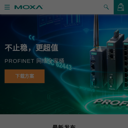
产品
解决方案
查看询价
不止稳，更超值
支持
PROFINET 网络全家桶
如何购买
关于我们
下载方案
联系我们
合作伙伴专区
My Moxa
最新发布