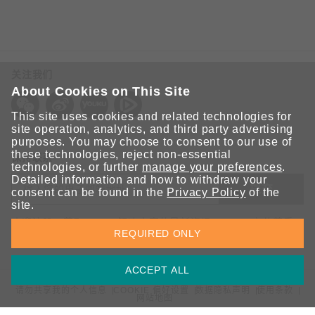
关注我们
About Cookies on This Site
This site uses cookies and related technologies for
site operation, analytics, and third party advertising
purposes. You may choose to consent to our use of
these technologies, reject non-essential
保持联系
technologies, or further
manage your preferences
.
Detailed information and how to withdraw your
提交
consent can be found in the
Privacy Policy
of the
site.
欢迎注册，获取 Moxa 解决方案的最新资讯。Moxa 充分尊重
REQUIRED ONLY
您的隐私，绝不会透露您的邮箱信息。
ACCEPT ALL
请勿共享我的个人信息
COOKIE 偏好设置
数据隐私声明
使用条款
网站地图