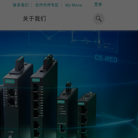
登录
联系我们
合作伙伴专区
My Moxa
关于我们
焦点
工业计算
资源
x86 计算机
下载中心
ARM 架构计算机
案例
球专业经验，助力储能出海
加入 Moxa
工业平板计算机
专家观点
我们因优秀的员工而成长，因
在全球能源领域深耕超过 15 年的专业
共同的追求而凝聚。
，Moxa 致力于成为中国企业值得信赖
IIoT 网关
视频中心
期合作伙伴，助力出海成功。
了解更多
系统软件
解更多