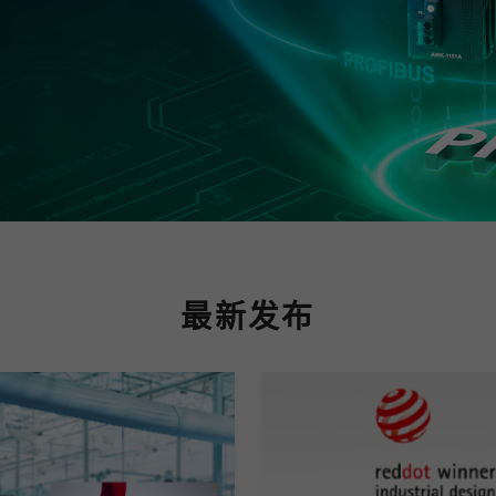
程访问
活动
联系我们
其他帮助？
OPC UA 软件
网络 (TSN)
5G 专网
全产品
网 (SPE)
Ethernet-APL
最新发布