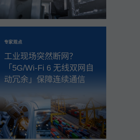
专家观点
工业现场突然断网？
「5G/Wi‑Fi 6 无线双网自
动冗余」保障连续通信