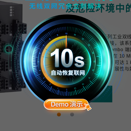
及危险环境中
计
TWS-3010-APL 系列工
用提供可靠的网络连接，该系列交换机配
口与 2 个千兆上联 Combo 端
10 BASE-T1L 技术可在 
与数据，传输距离最远可达 1 k
开发，具备良好的可扩展性与
拓展的需求。
了解更多