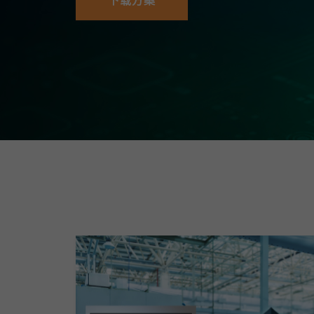
下载方案
安全远
新闻与
您仍需
时间敏感
网络安
单对以太