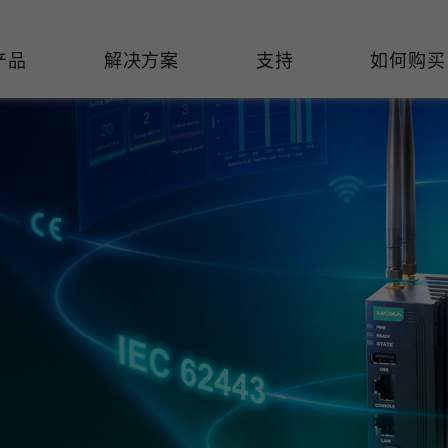
产品
解决方案
支持
如何购买
络基础设施
焦
持
们
们
工业设备联网
维修&保修
了解 Moxa
热门
交换机
造
文档
介
轨道交通
串口设备联网服务器
产品维修服务/RMA
件联系销售代表
由器
Qs
创新
油气
串口转换器
保修条款
全
有害物质合规政策
P/网桥/客户端
告
发展
智能交通
协议网关
Moxa 致力实践绿色产品政
凭借
策，确保产品和服务全面符合
经验
/路由器/调制解调器
廊
可证管理
机场
USB 转串口转换器/USB 集线
国际绿色产品规范。
的长
器
接口转换器
命周期管理政策
值观与行为准则
了解更多
了
多串口卡
理软件
展
知
控制器和远程 I/O