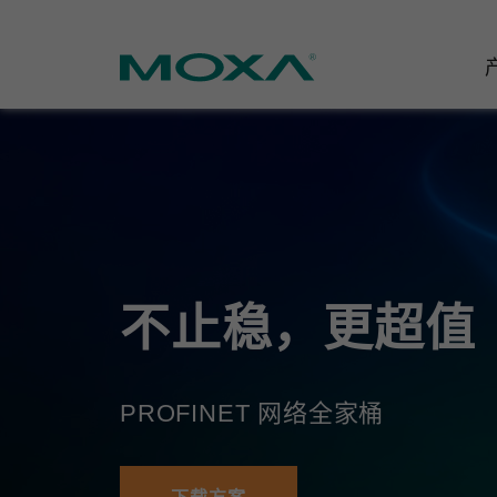
工业网
行业聚
产品支
联系我
关于我
以太网
智能制
软件&
公司简
邮
安全路
电力
产品 FA
缘起与
不止稳，更超值
无线 A
海事
安全公
可持续
蜂窝网关
综合管
软件许
政策
PROFINET 网络全家桶
以太网
产品生
核心价
网络管
职业发
技术新