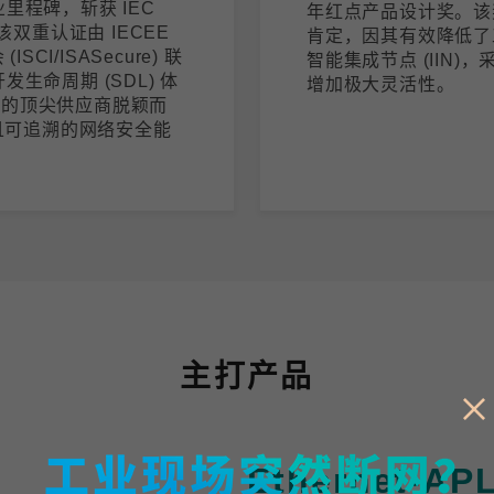
里程碑，斩获 IEC
年红点产品设计奖。该奖项
证。该双重认证由 IECEE
肯定，因其有效降低了
I/ISASecure) 联
智能集成节点 (IIN
生命周期 (SDL) 体
增加极大灵活性。
域的顶尖供应商脱颖而
且可追溯的网络安全能
主打产品
Ethernet