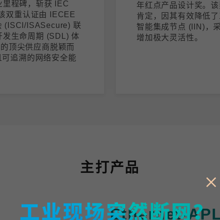
里程碑，斩获 IEC
年红点产品设计奖。该奖项
证。该双重认证由 IECEE
肯定，因其有效降低了
I/ISASecure) 联
智能集成节点 (IIN
生命周期 (SDL) 体
增加极大灵活性。
域的顶尖供应商脱颖而
且可追溯的网络安全能
主打产品
Ethernet