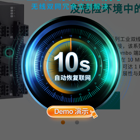
及危险环境中
计
TWS-3010-APL 系列工
用提供可靠的网络连接，该系列交换机配
口与 2 个千兆上联 Combo 端
10 BASE-T1L 技术可在 
与数据，传输距离最远可达 1 k
开发，具备良好的可扩展性与
拓展的需求。
了解更多