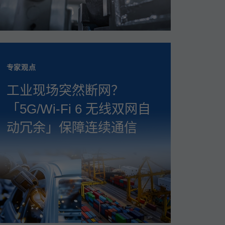
专家观点
工业现场突然断网？
「5G/Wi‑Fi 6 无线双网自
动冗余」保障连续通信