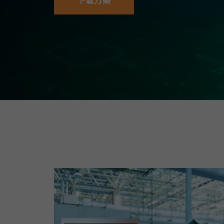
下载方案
安全远
新闻与
您仍需
时间敏感
网络安
单对以太