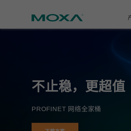
工业网
行业聚
产品支
联系我
关于我
以太网
智能制
软件&
公司简
邮
安全路
电力
产品 FA
缘起与
不止稳，更超值
无线 A
海事
安全公
可持续
蜂窝网关
综合管
软件许
政策
PROFINET 网络全家桶
以太网
产品生
核心价
网络管
职业发
技术新