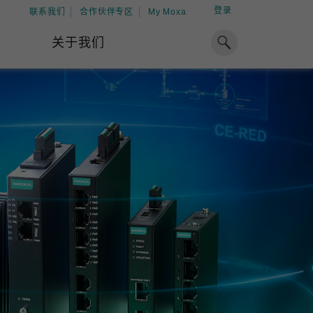
登录
联系我们
合作伙伴专区
My Moxa
关于我们
焦点
工业计算
资源
x86 计算机
下载中心
ARM 架构计算机
案例
球专业经验，助力储能出海
加入 Moxa
工业平板计算机
专家观点
我们因优秀的员工而成长，因
在全球能源领域深耕超过 15 年的专业
共同的追求而凝聚。
，Moxa 致力于成为中国企业值得信赖
IIoT 网关
视频中心
期合作伙伴，助力出海成功。
了解更多
系统软件
解更多