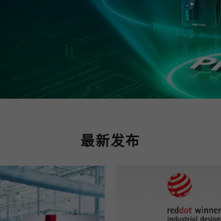
程访问
活动
联系我们
其他帮助？
OPC UA 软件
网络 (TSN)
5G 专网
全产品
网 (SPE)
Ethernet-APL
最新发布