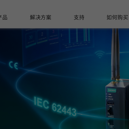
产品
解决方案
支持
如何购买
络基础设施
焦
持
们
们
工业设备联网
维修&保修
了解 Moxa
热门
交换机
造
文档
介
轨道交通
串口设备联网服务器
产品维修服务/RMA
件联系销售代表
由器
Qs
创新
油气
串口转换器
保修条款
全
有害物质合规政策
P/网桥/客户端
告
发展
智能交通
协议网关
Moxa 致力实践绿色产品政
凭借
策，确保产品和服务全面符合
经验
/路由器/调制解调器
廊
可证管理
机场
USB 转串口转换器/USB 集线
国际绿色产品规范。
的长
器
接口转换器
命周期管理政策
值观与行为准则
了解更多
了
多串口卡
理软件
展
知
控制器和远程 I/O