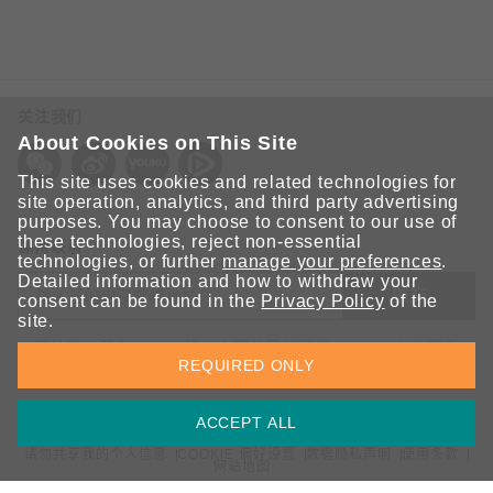
关注我们
About Cookies on This Site
This site uses cookies and related technologies for
site operation, analytics, and third party advertising
purposes. You may choose to consent to our use of
these technologies, reject non-essential
保持联系
technologies, or further
manage your preferences
.
Detailed information and how to withdraw your
提交
consent can be found in the
Privacy Policy
of the
site.
欢迎注册，获取 Moxa 解决方案的最新资讯。Moxa 充分尊重
REQUIRED ONLY
您的隐私，绝不会透露您的邮箱信息。
ACCEPT ALL
请勿共享我的个人信息
COOKIE 偏好设置
数据隐私声明
使用条款
网站地图