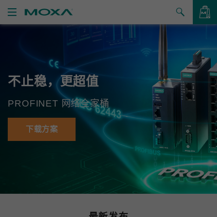
产品
解决方案
查看询价
不止稳，更超值
支持
PROFINET 网络全家桶
如何购买
关于我们
下载方案
联系我们
合作伙伴专区
My Moxa
最新发布