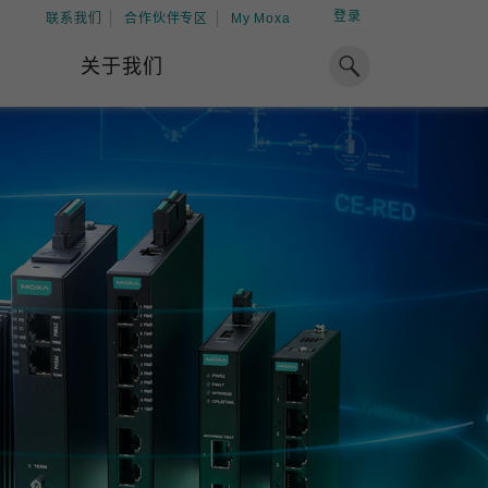
登录
联系我们
合作伙伴专区
My Moxa
关于我们
焦点
工业计算
资源
x86 计算机
下载中心
ARM 架构计算机
案例
球专业经验，助力储能出海
加入 Moxa
工业平板计算机
专家观点
我们因优秀的员工而成长，因
在全球能源领域深耕超过 15 年的专业
共同的追求而凝聚。
，Moxa 致力于成为中国企业值得信赖
IIoT 网关
视频中心
期合作伙伴，助力出海成功。
了解更多
系统软件
解更多