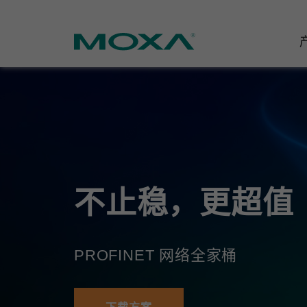
工业网
行业聚
产品支
联系我
关于我
以太网
智能制
软件&
公司简
邮
安全路
电力
产品 FA
缘起与
不止稳，更超值
无线 A
海事
安全公
可持续
蜂窝网关
综合管
软件许
政策
PROFINET 网络全家桶
以太网
产品生
核心价
网络管
职业发
技术新