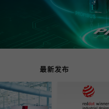
程访问
活动
联系我们
其他帮助？
OPC UA 软件
网络 (TSN)
5G 专网
全产品
网 (SPE)
Ethernet-APL
最新发布