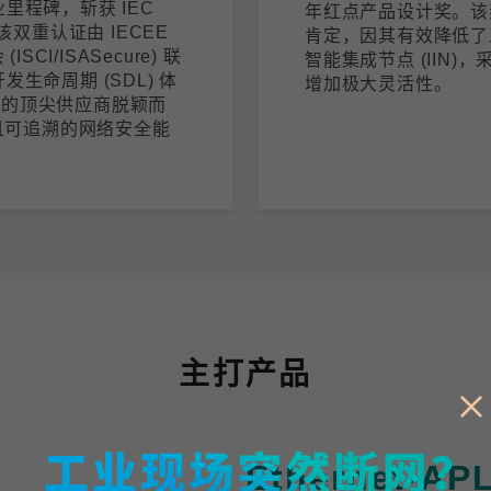
里程碑，斩获 IEC
年红点产品设计奖。该奖项
证。该双重认证由 IECEE
肯定，因其有效降低了
I/ISASecure) 联
智能集成节点 (IIN
生命周期 (SDL) 体
增加极大灵活性。
域的顶尖供应商脱颖而
且可追溯的网络安全能
主打产品
Ethernet