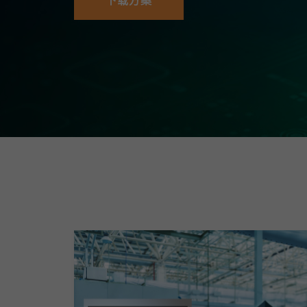
下载方案
安全远
新闻与
您仍需
时间敏感
网络安
单对以太