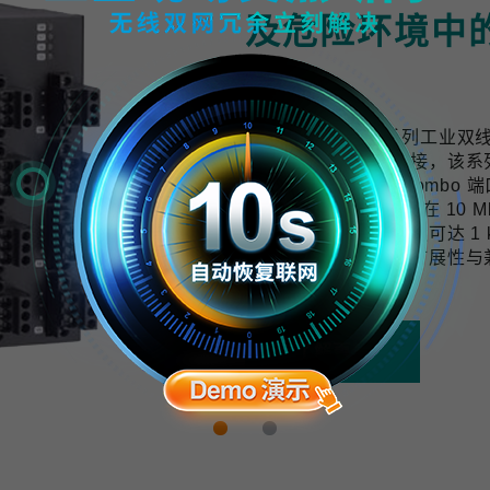
及危险环境中
计
TWS-3010-APL 系列工
用提供可靠的网络连接，该系列交换机配
口与 2 个千兆上联 Combo 端
10 BASE-T1L 技术可在 
与数据，传输距离最远可达 1 k
开发，具备良好的可扩展性与
拓展的需求。
了解更多