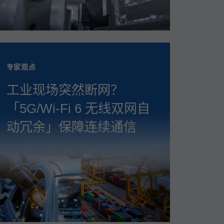
专家观点
工业现场突然断网？
「5G/Wi‑Fi 6 无线双网自
动冗余」保障连续通信