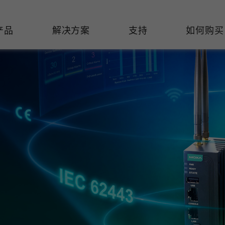
产品
解决方案
支持
如何购买
络基础设施
焦
持
们
们
工业设备联网
维修&保修
了解 Moxa
热门
交换机
造
文档
介
轨道交通
串口设备联网服务器
产品维修服务/RMA
件联系销售代表
由器
Qs
创新
油气
串口转换器
保修条款
全
有害物质合规政策
P/网桥/客户端
告
发展
智能交通
协议网关
Moxa 致力实践绿色产品政
凭借
策，确保产品和服务全面符合
经验
/路由器/调制解调器
廊
可证管理
机场
USB 转串口转换器/USB 集线
国际绿色产品规范。
的长
器
接口转换器
命周期管理政策
值观与行为准则
了解更多
了
多串口卡
理软件
展
知
控制器和远程 I/O