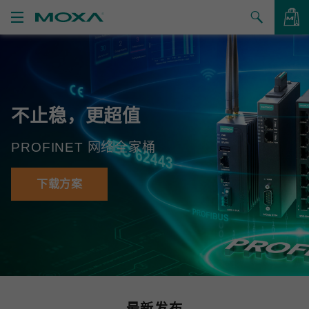
产品
解决方案
查看询价
不止稳，更超值
支持
PROFINET 网络全家桶
如何购买
关于我们
下载方案
联系我们
合作伙伴专区
My Moxa
最新发布