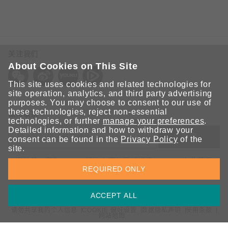
关注我们
About Cookies on This Site
This site uses cookies and related technologies for
site operation, analytics, and third party advertising
purposes. You may choose to consent to our use of
these technologies, reject non-essential
保持联系
technologies, or further
manage your preferences
.
Detailed information and how to withdraw your
提交
consent can be found in the
Privacy Policy
of the
site.
欢迎注册，获取 Moxa 解决方案的最新资讯。Moxa 充分尊重
REQUIRED ONLY
您的隐私，绝不会透露您的邮箱信息。
ACCEPT ALL
请勿共享我的个人信息
COOKIE 偏好设置
数据隐私声明
使用条款
网站地图