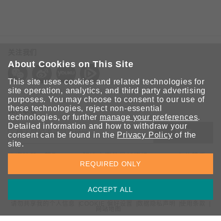
关注我们
About Cookies on This Site
This site uses cookies and related technologies for
site operation, analytics, and third party advertising
purposes. You may choose to consent to our use of
these technologies, reject non-essential
保持联系
technologies, or further
manage your preferences
.
Detailed information and how to withdraw your
提交
consent can be found in the
Privacy Policy
of the
site.
欢迎注册，获取 Moxa 解决方案的最新资讯。Moxa 充分尊重
REQUIRED ONLY
您的隐私，绝不会透露您的邮箱信息。
ACCEPT ALL
请勿共享我的个人信息
COOKIE 偏好设置
数据隐私声明
使用条款
网站地图