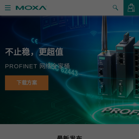
产品
解决方案
查看询价
不止稳，更超值
支持
PROFINET 网络全家桶
如何购买
关于我们
下载方案
联系我们
合作伙伴专区
My Moxa
最新发布