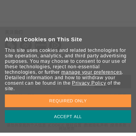
关注我们
About Cookies on This Site
This site uses cookies and related technologies for
site operation, analytics, and third party advertising
purposes. You may choose to consent to our use of
these technologies, reject non-essential
保持联系
technologies, or further
manage your preferences
.
Detailed information and how to withdraw your
提交
consent can be found in the
Privacy Policy
of the
site.
欢迎注册，获取 Moxa 解决方案的最新资讯。Moxa 充分尊重
REQUIRED ONLY
您的隐私，绝不会透露您的邮箱信息。
ACCEPT ALL
请勿共享我的个人信息
COOKIE 偏好设置
数据隐私声明
使用条款
网站地图