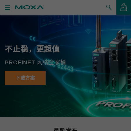
产品
解决方案
查看询价
不止稳，更超值
支持
PROFINET 网络全家桶
如何购买
关于我们
下载方案
联系我们
合作伙伴专区
My Moxa
最新发布