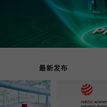
程访问
活动
联系我们
其他帮助？
OPC UA 软件
网络 (TSN)
5G 专网
全产品
网 (SPE)
Ethernet-APL
最新发布