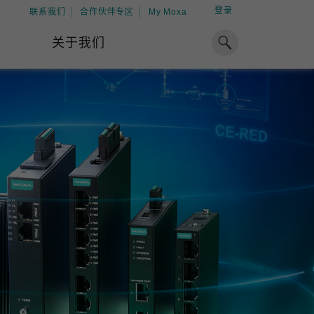
登录
联系我们
合作伙伴专区
My Moxa
关于我们
焦点
工业计算
资源
x86 计算机
下载中心
ARM 架构计算机
案例
球专业经验，助力储能出海
加入 Moxa
工业平板计算机
专家观点
我们因优秀的员工而成长，因
在全球能源领域深耕超过 15 年的专业
共同的追求而凝聚。
，Moxa 致力于成为中国企业值得信赖
IIoT 网关
视频中心
期合作伙伴，助力出海成功。
了解更多
系统软件
解更多