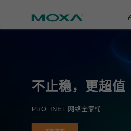
工业网
行业聚
产品支
联系我
关于我
以太网
智能制
软件&
公司简
邮
安全路
电力
产品 FA
缘起与
不止稳，更超值
无线 A
海事
安全公
可持续
蜂窝网关
综合管
软件许
政策
PROFINET 网络全家桶
以太网
产品生
核心价
网络管
职业发
技术新