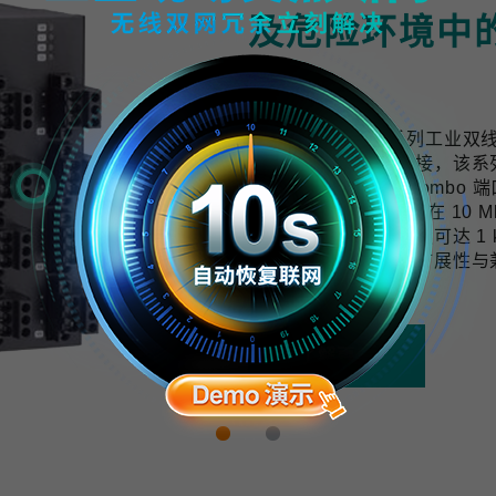
及危险环境中
计
TWS-3010-APL 系列工
用提供可靠的网络连接，该系列交换机配
口与 2 个千兆上联 Combo 端
10 BASE-T1L 技术可在 
与数据，传输距离最远可达 1 k
开发，具备良好的可扩展性与
拓展的需求。
了解更多