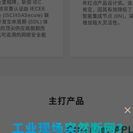
里程碑，斩获 IEC
年红点产品设计奖。该奖项
证。该双重认证由 IECEE
肯定，因其有效降低了
I/ISASecure) 联
智能集成节点 (IIN
生命周期 (SDL) 体
增加极大灵活性。
域的顶尖供应商脱颖而
且可追溯的网络安全能
主打产品
Ethernet