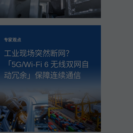
专家观点
工业现场突然断网？
「5G/Wi‑Fi 6 无线双网自
动冗余」保障连续通信