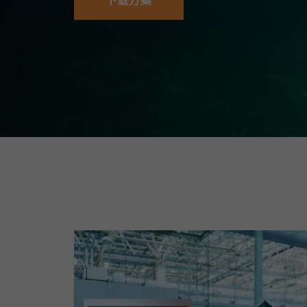
下载方案
安全远
新闻与
您仍需
时间敏感
网络安
单对以太