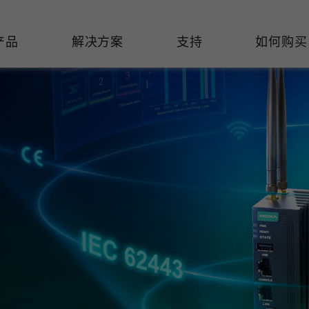
产品
解决方案
支持
如何购买
络基础设施
焦
持
们
们
工业设备联网
维修&保修
了解 Moxa
热门
交换机
造
文档
介
轨道交通
串口设备联网服务器
产品维修服务/RMA
件联系销售代表
由器
Qs
创新
油气
串口转换器
保修条款
全
有害物质合规政策
P/网桥/客户端
告
发展
智能交通
协议网关
Moxa 致力实践绿色产品政
凭借
策，确保产品和服务全面符合
经验
/路由器/调制解调器
廊
可证管理
机场
USB 转串口转换器/USB 集线
国际绿色产品规范。
的长
器
接口转换器
命周期管理政策
值观与行为准则
了解更多
了
多串口卡
理软件
展
知
控制器和远程 I/O