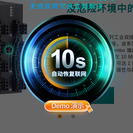
及危险环境中
计
TWS-3010-APL 系列工
用提供可靠的网络连接，该系列交换机配
口与 2 个千兆上联 Combo 端
10 BASE-T1L 技术可在 
与数据，传输距离最远可达 1 k
开发，具备良好的可扩展性与
拓展的需求。
了解更多