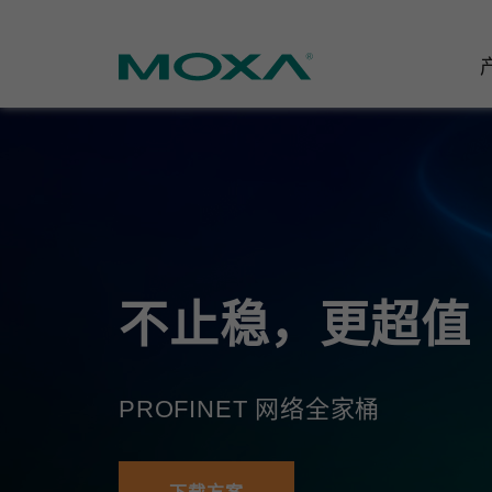
工业网
行业聚
产品支
联系我
关于我
以太网
智能制
软件&
公司简
邮
安全路
电力
产品 FA
缘起与
不止稳，更超值
无线 A
海事
安全公
可持续
蜂窝网关
综合管
软件许
政策
PROFINET 网络全家桶
以太网
产品生
核心价
网络管
职业发
技术新