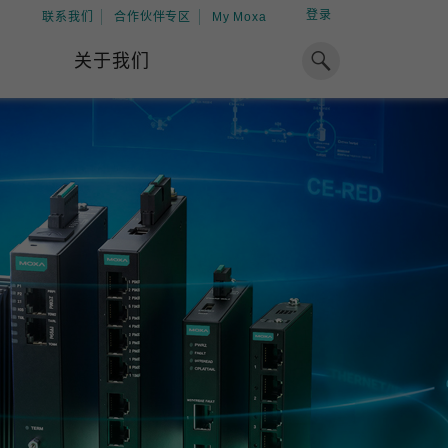
登录
联系我们
合作伙伴专区
My Moxa
关于我们
焦点
工业计算
资源
x86 计算机
下载中心
ARM 架构计算机
案例
球专业经验，助力储能出海
加入 Moxa
工业平板计算机
专家观点
我们因优秀的员工而成长，因
在全球能源领域深耕超过 15 年的专业
共同的追求而凝聚。
，Moxa 致力于成为中国企业值得信赖
IIoT 网关
视频中心
期合作伙伴，助力出海成功。
了解更多
系统软件
解更多