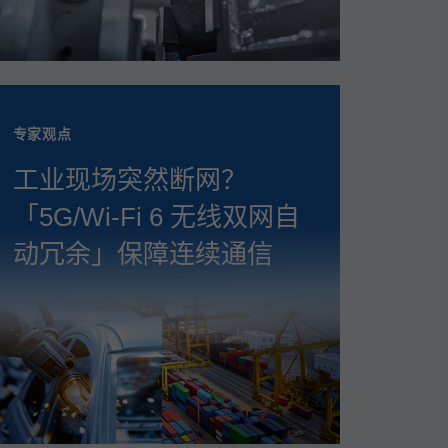
专家观点
工业现场突然断网？
「5G/Wi‑Fi 6 无线双网自
动冗余」保障连续通信