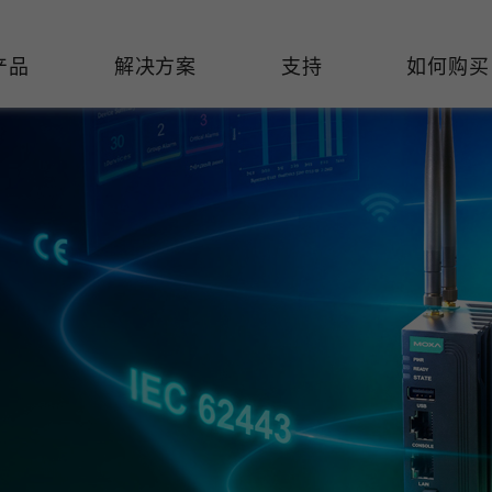
产品
解决方案
支持
如何购买
络基础设施
焦
持
们
们
工业设备联网
维修&保修
了解 Moxa
热门
交换机
造
文档
介
轨道交通
串口设备联网服务器
产品维修服务/RMA
件联系销售代表
由器
Qs
创新
油气
串口转换器
保修条款
全
有害物质合规政策
P/网桥/客户端
告
发展
智能交通
协议网关
Moxa 致力实践绿色产品政
凭借
策，确保产品和服务全面符合
经验
/路由器/调制解调器
廊
可证管理
机场
USB 转串口转换器/USB 集线
国际绿色产品规范。
的长
器
接口转换器
命周期管理政策
值观与行为准则
了解更多
了
多串口卡
理软件
展
知
控制器和远程 I/O