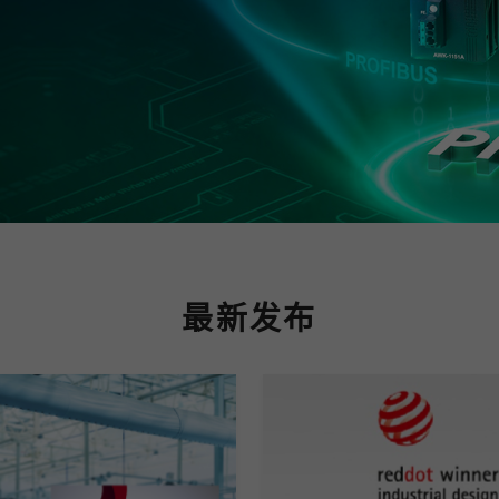
程访问
活动
联系我们
其他帮助？
OPC UA 软件
网络 (TSN)
5G 专网
全产品
网 (SPE)
Ethernet-APL
最新发布