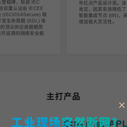
里程碑，斩获 IEC
年红点产品设计奖。该奖项
证。该双重认证由 IECEE
肯定，因其有效降低了
I/ISASecure) 联
智能集成节点 (IIN
生命周期 (SDL) 体
增加极大灵活性。
域的顶尖供应商脱颖而
且可追溯的网络安全能
主打产品
Ethernet