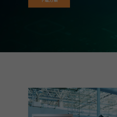
下载方案
安全远
新闻与
您仍需
时间敏感
网络安
单对以太