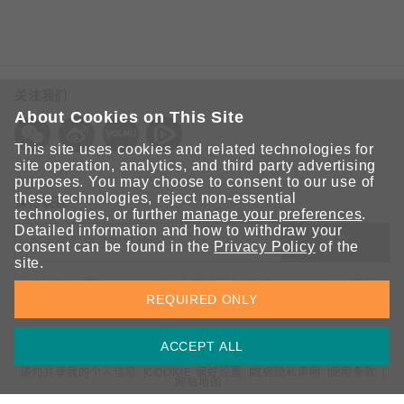
关注我们
About Cookies on This Site
This site uses cookies and related technologies for
site operation, analytics, and third party advertising
purposes. You may choose to consent to our use of
these technologies, reject non-essential
保持联系
technologies, or further
manage your preferences
.
Detailed information and how to withdraw your
提交
consent can be found in the
Privacy Policy
of the
site.
欢迎注册，获取 Moxa 解决方案的最新资讯。Moxa 充分尊重
REQUIRED ONLY
您的隐私，绝不会透露您的邮箱信息。
ACCEPT ALL
请勿共享我的个人信息
COOKIE 偏好设置
数据隐私声明
使用条款
网站地图