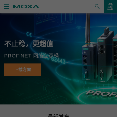
产品
解决方案
查看询价
不止稳，更超值
支持
PROFINET 网络全家桶
如何购买
关于我们
下载方案
联系我们
合作伙伴专区
My Moxa
最新发布