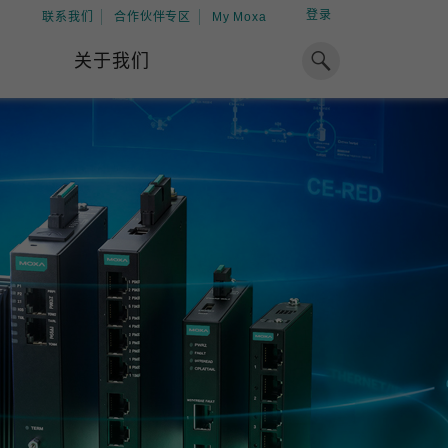
登录
联系我们
合作伙伴专区
My Moxa
关于我们
焦点
工业计算
资源
x86 计算机
下载中心
ARM 架构计算机
案例
球专业经验，助力储能出海
加入 Moxa
工业平板计算机
专家观点
我们因优秀的员工而成长，因
在全球能源领域深耕超过 15 年的专业
共同的追求而凝聚。
，Moxa 致力于成为中国企业值得信赖
IIoT 网关
视频中心
期合作伙伴，助力出海成功。
了解更多
系统软件
解更多