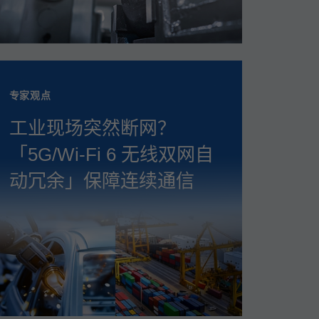
专家观点
工业现场突然断网？
「5G/Wi‑Fi 6 无线双网自
动冗余」保障连续通信