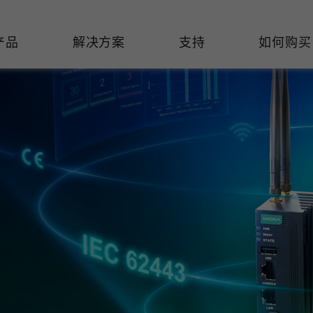
产品
解决方案
支持
如何购买
络基础设施
焦
持
们
们
工业设备联网
维修&保修
了解 Moxa
热门
交换机
造
文档
介
轨道交通
串口设备联网服务器
产品维修服务/RMA
件联系销售代表
由器
Qs
创新
油气
串口转换器
保修条款
全
有害物质合规政策
P/网桥/客户端
告
发展
智能交通
协议网关
Moxa 致力实践绿色产品政
凭借
策，确保产品和服务全面符合
经验
/路由器/调制解调器
廊
可证管理
机场
USB 转串口转换器/USB 集线
国际绿色产品规范。
的长
器
接口转换器
命周期管理政策
值观与行为准则
了解更多
了
多串口卡
理软件
展
知
控制器和远程 I/O