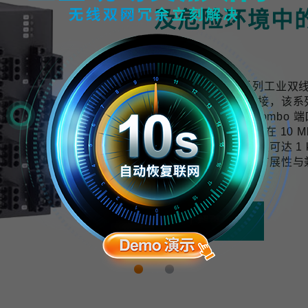
及危险环境中
计
TWS-3010-APL 系列工
用提供可靠的网络连接，该系列交换机配
口与 2 个千兆上联 Combo 端
10 BASE-T1L 技术可在 
与数据，传输距离最远可达 1 k
开发，具备良好的可扩展性与
拓展的需求。
了解更多