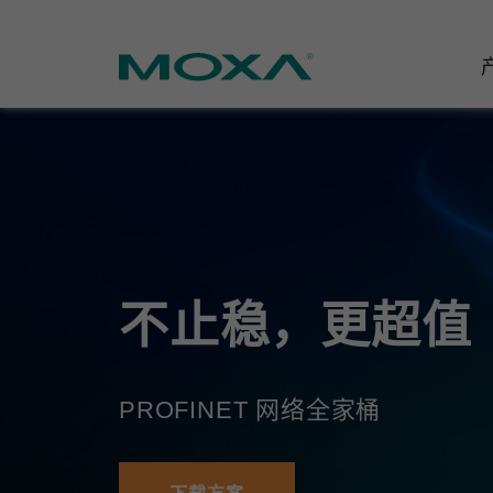
工业网
行业聚
产品支
联系我
关于我
以太网
智能制
软件&
公司简
邮
安全路
电力
产品 FA
缘起与
不止稳，更超值
无线 A
海事
安全公
可持续
蜂窝网关
综合管
软件许
政策
PROFINET 网络全家桶
以太网
产品生
核心价
网络管
职业发
技术新