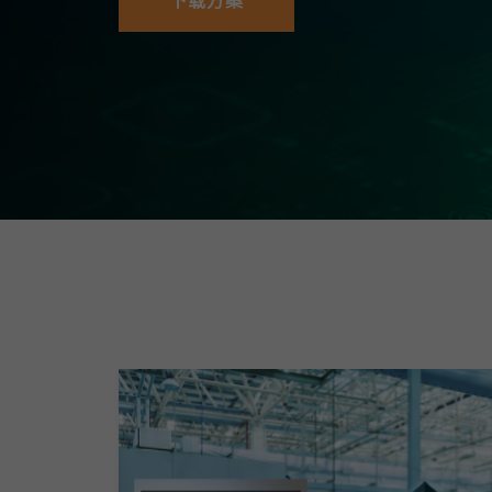
下载方案
安全远
新闻与
您仍需
时间敏感
网络安
单对以太