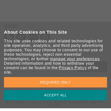
关注我们
About Cookies on This Site
This site uses cookies and related technologies for
site operation, analytics, and third party advertising
purposes. You may choose to consent to our use of
these technologies, reject non-essential
保持联系
technologies, or further
manage your preferences
.
Detailed information and how to withdraw your
提交
consent can be found in the
Privacy Policy
of the
site.
欢迎注册，获取 Moxa 解决方案的最新资讯。Moxa 充分尊重
REQUIRED ONLY
您的隐私，绝不会透露您的邮箱信息。
ACCEPT ALL
请勿共享我的个人信息
COOKIE 偏好设置
数据隐私声明
使用条款
网站地图