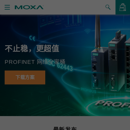
产品
解决方案
查看询价
不止稳，更超值
支持
PROFINET 网络全家桶
如何购买
关于我们
下载方案
联系我们
合作伙伴专区
My Moxa
最新发布