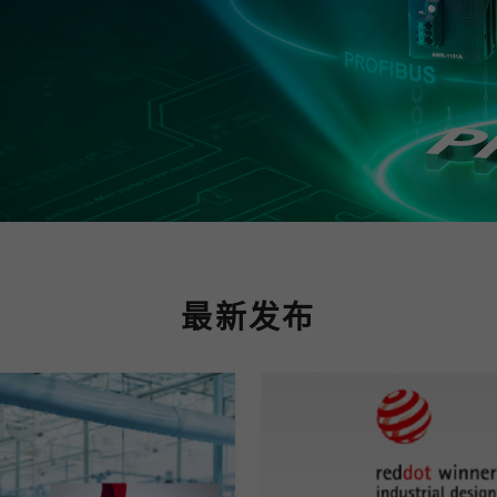
程访问
活动
联系我们
其他帮助？
OPC UA 软件
网络 (TSN)
5G 专网
全产品
网 (SPE)
Ethernet-APL
最新发布