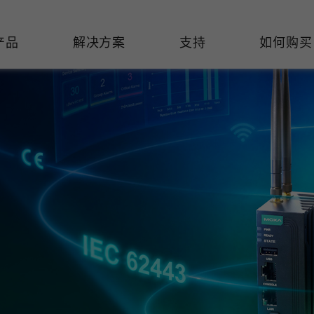
产品
解决方案
支持
如何购买
络基础设施
焦
持
们
们
工业设备联网
维修&保修
了解 Moxa
热门
交换机
造
文档
介
轨道交通
串口设备联网服务器
产品维修服务/RMA
件联系销售代表
由器
Qs
创新
油气
串口转换器
保修条款
全
有害物质合规政策
P/网桥/客户端
告
发展
智能交通
协议网关
Moxa 致力实践绿色产品政
凭借
策，确保产品和服务全面符合
经验
/路由器/调制解调器
廊
可证管理
机场
USB 转串口转换器/USB 集线
国际绿色产品规范。
的长
器
接口转换器
命周期管理政策
值观与行为准则
了解更多
了
多串口卡
理软件
展
知
控制器和远程 I/O