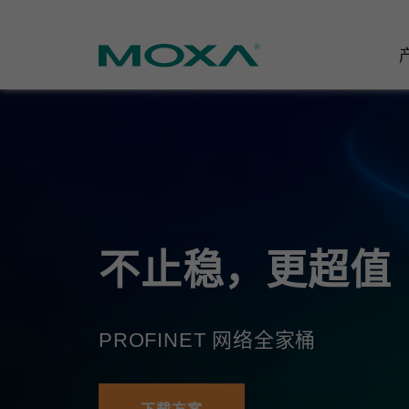
工业网
行业聚
产品支
联系我
关于我
以太网
智能制
软件&
公司简
邮
安全路
电力
产品 FA
缘起与
不止稳，更超值
无线 A
海事
安全公
可持续
蜂窝网关
综合管
软件许
政策
PROFINET 网络全家桶
以太网
产品生
核心价
网络管
职业发
技术新