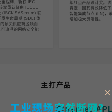
里程碑，斩获 IEC
年红点产品设计奖。该奖项
证。该双重认证由 IECEE
肯定，因其有效降低了
I/ISASecure) 联
智能集成节点 (IIN
生命周期 (SDL) 体
增加极大灵活性。
域的顶尖供应商脱颖而
且可追溯的网络安全能
主打产品
Ethernet