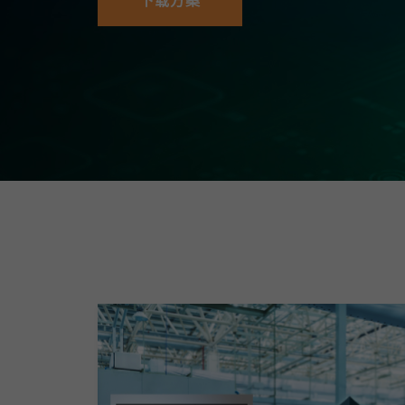
下载方案
安全远
新闻与
您仍需
时间敏感
网络安
单对以太