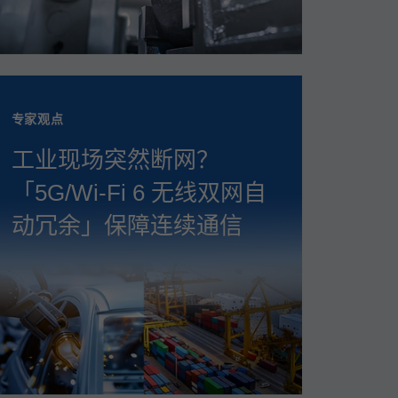
专家观点
工业现场突然断网？
「5G/Wi‑Fi 6 无线双网自
动冗余」保障连续通信