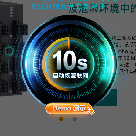
及危险环境中
计
TWS-3010-APL 系列工
用提供可靠的网络连接，该系列交换机配
口与 2 个千兆上联 Combo 端
10 BASE-T1L 技术可在 
与数据，传输距离最远可达 1 k
开发，具备良好的可扩展性与
拓展的需求。
了解更多