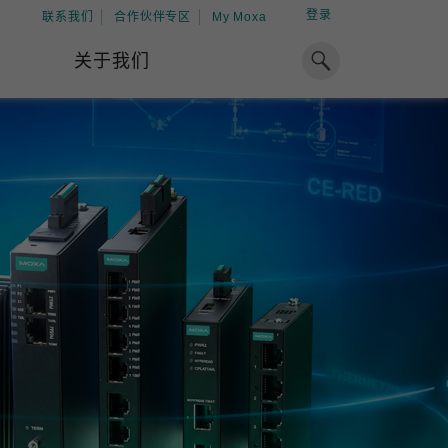
登录
联系我们
合作伙伴专区
My Moxa
关于我们
焦点
工业计算
资源
x86 计算机
下载中心
ARM 架构计算机
案例
球专业经验，助力储能出海
加入 Moxa
工业平板计算机
专家观点
我们因优秀的员工而成长，因
在全球能源领域深耕超过 15 年的专业
共同的追求而凝聚。
，Moxa 致力于成为中国企业值得信赖
IIoT 网关
视频中心
期合作伙伴，助力出海成功。
了解更多
系统软件
解更多