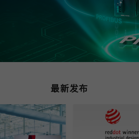
程访问
活动
联系我们
其他帮助？
OPC UA 软件
网络 (TSN)
5G 专网
全产品
网 (SPE)
Ethernet-APL
最新发布