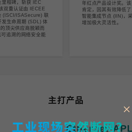
里程碑，斩获 IEC
年红点产品设计奖。该奖项
证。该双重认证由 IECEE
肯定，因其有效降低了
I/ISASecure) 联
智能集成节点 (IIN
生命周期 (SDL) 体
增加极大灵活性。
域的顶尖供应商脱颖而
且可追溯的网络安全能
主打产品
Ethernet