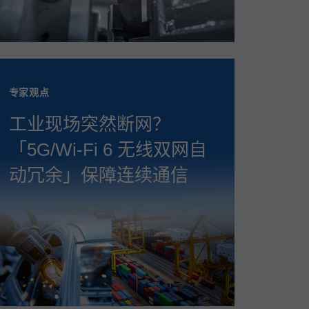
专家观点
工业现场突然断网？
「5G/Wi‑Fi 6 无线双网自
动冗余」保障连续通信