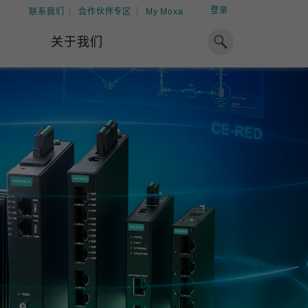
登录
联系我们
合作伙伴专区
My Moxa
关于我们
焦点
工业计算
资源
x86 计算机
下载中心
ARM 架构计算机
案例
球专业经验，助力储能出海
加入 Moxa
工业平板计算机
专家观点
我们因优秀的员工而成长，因
在全球能源领域深耕超过 15 年的专业
共同的追求而凝聚。
，Moxa 致力于成为中国企业值得信赖
IIoT 网关
视频中心
期合作伙伴，助力出海成功。
了解更多
系统软件
解更多