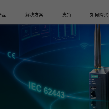
产品
解决方案
支持
如何购买
络基础设施
焦
持
们
们
工业设备联网
维修&保修
了解 Moxa
热门
交换机
造
文档
介
轨道交通
串口设备联网服务器
产品维修服务/RMA
件联系销售代表
由器
Qs
创新
油气
串口转换器
保修条款
全
有害物质合规政策
P/网桥/客户端
告
发展
智能交通
协议网关
Moxa 致力实践绿色产品政
凭借
策，确保产品和服务全面符合
经验
/路由器/调制解调器
廊
可证管理
机场
USB 转串口转换器/USB 集线
国际绿色产品规范。
的长
器
接口转换器
命周期管理政策
值观与行为准则
了解更多
了
多串口卡
理软件
展
知
控制器和远程 I/O