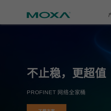
工业网
行业聚
产品支
联系我
关于我
以太网
智能制
软件&
公司简
邮
安全路
电力
产品 FA
缘起与
不止稳，更超值
无线 A
海事
安全公
可持续
蜂窝网关
综合管
软件许
政策
PROFINET 网络全家桶
以太网
产品生
核心价
网络管
职业发
技术新