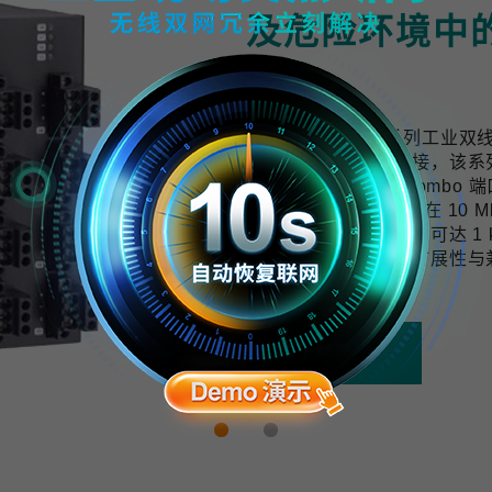
及危险环境中
计
TWS-3010-APL 系列工
用提供可靠的网络连接，该系列交换机配
口与 2 个千兆上联 Combo 端
10 BASE-T1L 技术可在 
与数据，传输距离最远可达 1 k
开发，具备良好的可扩展性与
拓展的需求。
了解更多