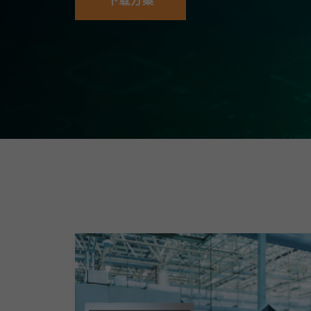
下载方案
安全远
新闻与
您仍需
时间敏感
网络安
单对以太