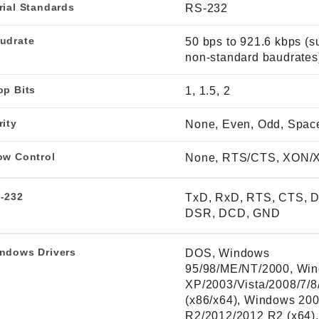
rial Standards
RS-232
udrate
50 bps to 921.6 kbps (s
non-standard baudrates
op Bits
1, 1.5, 2
rity
None, Even, Odd, Spac
ow Control
None, RTS/CTS, XON/
-232
TxD, RxD, RTS, CTS, 
DSR, DCD, GND
ndows Drivers
DOS, Windows
95/98/ME/NT/2000, Wi
XP/2003/Vista/2008/7/8
(x86/x64), Windows 20
R2/2012/2012 R2 (x64),