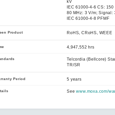
kV
IEC 61000-4-6 CS: 150 
80 MHz: 3 V/m; Signal:
IEC 61000-4-8 PFMF
een Product
RoHS, CRoHS, WEEE
me
4,947,552 hrs
andards
Telcordia (Bellcore) St
TR/SR
rranty Period
5 years
tails
See
www.moxa.com/war