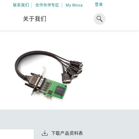
登录
联系我们
合作伙伴专区
My Moxa
关于我们
焦点
工业计算
资源
x86 计算机
下载中心
ARM 架构计算机
案例
球专业经验，助力储能出海
加入 Moxa
工业平板计算机
专家观点
我们因优秀的员工而成长，因
在全球能源领域深耕超过 15 年的专业
共同的追求而凝聚。
，Moxa 致力于成为中国企业值得信赖
IIoT 网关
视频中心
期合作伙伴，助力出海成功。
了解更多
系统软件
解更多
下载产品资料表