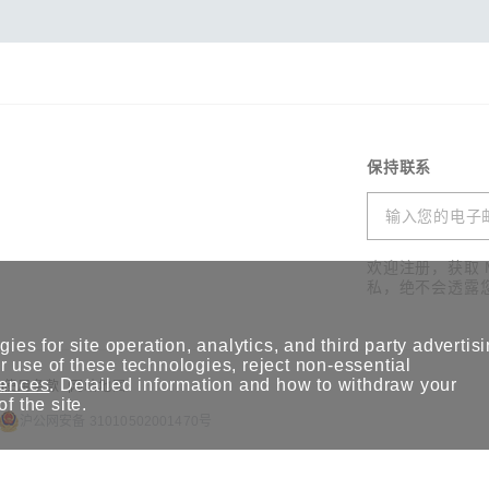
保持联系
欢迎注册，获取 
私，绝不会透露
ies for site operation, analytics, and third party advertis
 use of these technologies, reject non-essential
rences
. Detailed information and how to withdraw your
使用条款
网站地图
of the site.
沪公网安备 31010502001470号