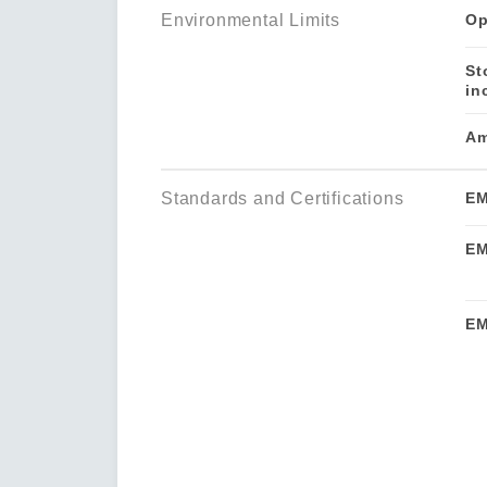
Environmental Limits
Op
St
in
Am
Standards and Certifications
E
EM
E