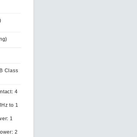
)
ng)
B Class
tact: 4
Hz to 1
er: 1
ower: 2