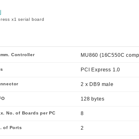
程访问
活动
联系我们
其他帮助？
OPC UA 软件
网络 (TSN)
5G 专网
列
全产品
ress x1 serial board
网 (SPE)
Ethernet-APL
mm. Controller
MU860 (16C550C compa
s
PCI Express 1.0
nnector
2 x DB9 male
FO
128 bytes
x. No. of Boards per PC
8
. of Ports
2