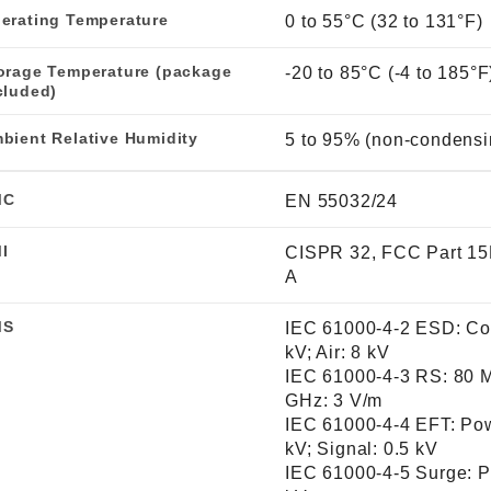
erating Temperature
0 to 55°C (32 to 131°F)
orage Temperature (package
-20 to 85°C (-4 to 185°F
cluded)
bient Relative Humidity
5 to 95% (non-condensi
MC
EN 55032/24
I
CISPR 32, FCC Part 15
A
MS
IEC 61000-4-2 ESD: Con
kV; Air: 8 kV
IEC 61000-4-3 RS: 80 M
GHz: 3 V/m
IEC 61000-4-4 EFT: Pow
kV; Signal: 0.5 kV
IEC 61000-4-5 Surge: P