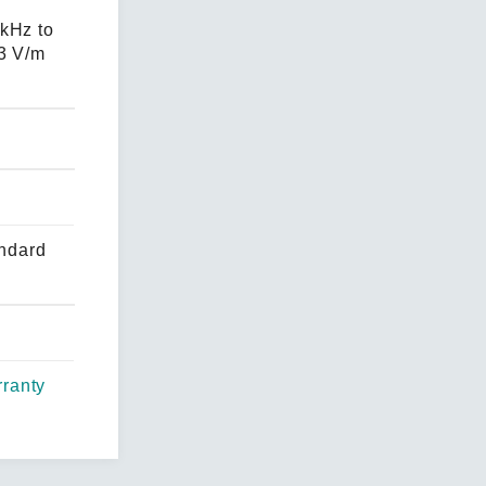
kHz to
 3 V/m
andard
ranty