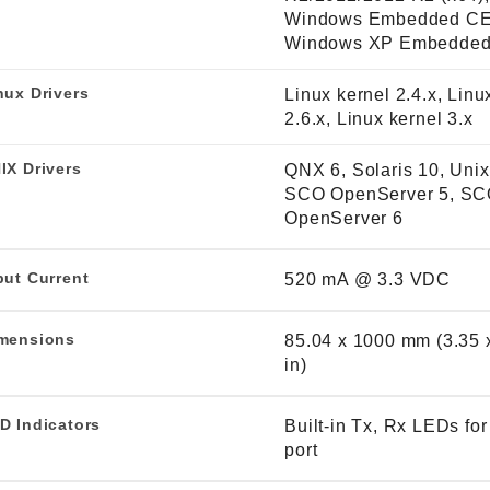
Windows Embedded CE 
Windows XP Embedde
nux Drivers
Linux kernel 2.4.x, Linu
2.6.x, Linux kernel 3.x
IX Drivers
QNX 6, Solaris 10, Uni
SCO OpenServer 5, S
OpenServer 6
put Current
520 mA @ 3.3 VDC
mensions
85.04 x 1000 mm (3.35 
in)
D Indicators
Built-in Tx, Rx LEDs fo
port