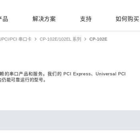
产品
解决方案
支持
如何购买
/UPCI/PCI 串口卡
CP-102E/102EL 系列
CP-102E
络基础设施
焦
持
们
们
工业设备联网
维修&保修
了解 Moxa
热门
交换机
造
文档
介
轨道交通
串口设备联网服务器
产品维修服务/RMA
件联系销售代表
产品和服务。我们的 PCI Express、Universal PCI
由器
Qs
创新
油气
串口转换器
保修条款
全
围内仍能可靠运行的型号。
有害物质合规政策
P/网桥/客户端
告
发展
智能交通
协议网关
Moxa 致力实践绿色产品政
凭借
策，确保产品和服务全面符合
经验
/路由器/调制解调器
廊
可证管理
机场
USB 转串口转换器/USB 集线
国际绿色产品规范。
的长
器
接口转换器
命周期管理政策
值观与行为准则
了解更多
了
多串口卡
理软件
展
知
控制器和远程 I/O