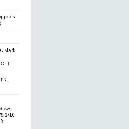
upports
)
e, Mark
XOFF
DTR,
ndows
/8.1/10
08