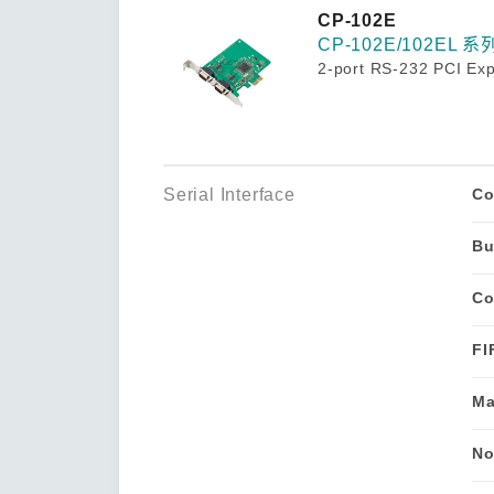
安全远
新闻与
您仍需
CP-102E
时间敏感
CP-102E/102EL 系
网络安
2-port RS-232 PCI Exp
单对以太
Serial Interface
Co
Bu
Co
FI
Ma
No