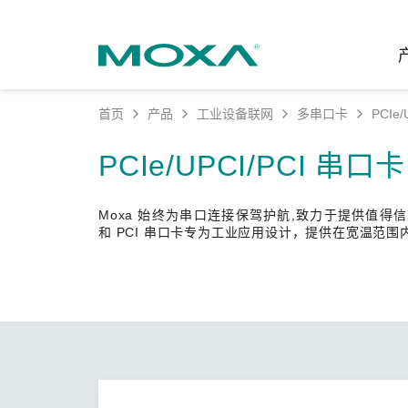
首页
产品
工业设备联网
多串口卡
PCIe
工业网
行业聚
产品支
联系我
关于我
PCIe/UPCI/PCI 串口卡
以太网
智能制
软件&
公司简
邮
Moxa 始终为串口连接保驾护航,致力于提供值得信赖的串口
安全路
电力
产品 FA
缘起与
和 PCI 串口卡专为工业应用设计，提供在宽温范
无线 A
海事
安全公
可持续
蜂窝网关
综合管
软件许
政策
以太网
产品生
核心价
网络管
职业发
技术新