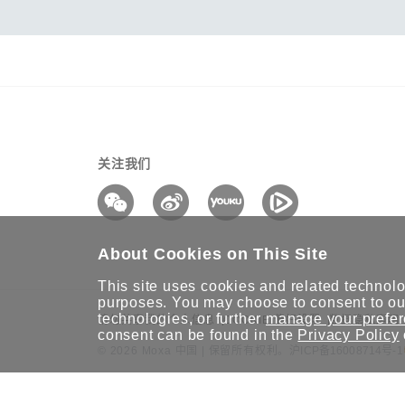
关注我们
About Cookies on This Site
This site uses cookies and related technolog
purposes. You may choose to consent to our
technologies, or further
manage your prefe
请勿共享我的个人信息
COOKIE 偏好设置
数据隐私声明
consent can be found in the
Privacy Policy
© 2026 Moxa 中国 | 保留所有权利。
沪ICP备16008714号-1