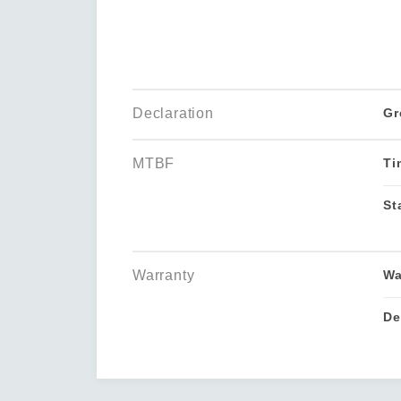
Declaration
Gr
MTBF
Ti
St
Warranty
Wa
De