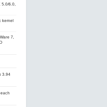
5.0/6.0,
d
x kernel
xWare 7,
CO
x 3.94
r each