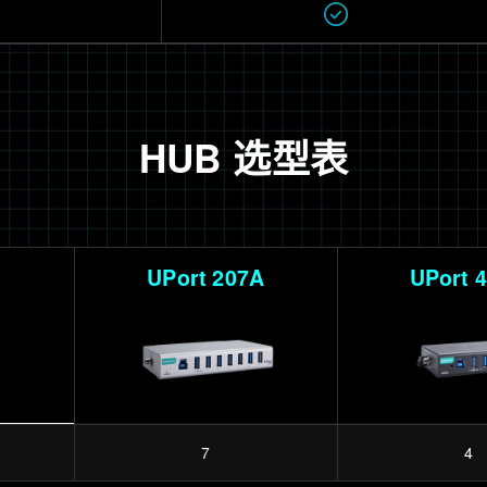
HUB 选型表
A
UPort 207A
UPort 
7
4