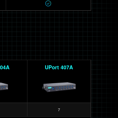
404A
UPort 407A
7