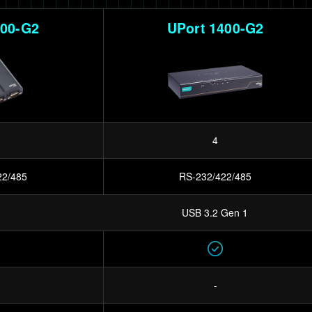
200-G2
UPort 1400-G2
4
22/485
RS-232/422/485
USB 3.2 Gen 1
-