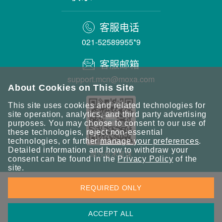
客服电话
021-52589955*9
客服邮箱
support.mcn@moxa.com
About Cookies on This Site
This site uses cookies and related technologies for
site operation, analytics, and third party advertising
purposes. You may choose to consent to our use of
these technologies, reject non-essential
technologies, or further
manage your preferences
.
Detailed information and how to withdraw your
摩莎技术星球
consent can be found in the
Privacy Policy
of the
site.
REQUIRED ONLY
请勿共享我的个人信息 |
COOKIE 偏好设置 |
隐私政策
ACCEPT ALL
©2025 Moxa 中国 | 保留所有权利。